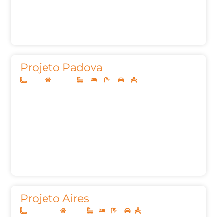
Projeto Padova
12x30
Sobrado
4
4
5
2
259,91m²
Projeto Aires
12,50x20,00
Térreo
1
1
2
158,53m²