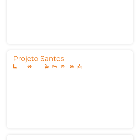
Projeto Santos
5x25
Térreo
1
2
2
1
53m²