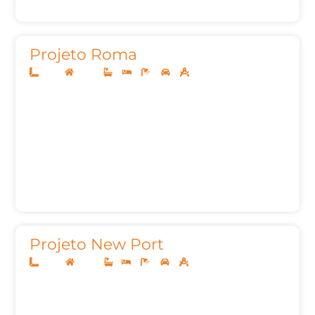
Projeto Roma
12x25
Térreo
3
3
5
2
155,00m²
Projeto New Port
10x25
Térreo
1
3
3
2
127,00m²