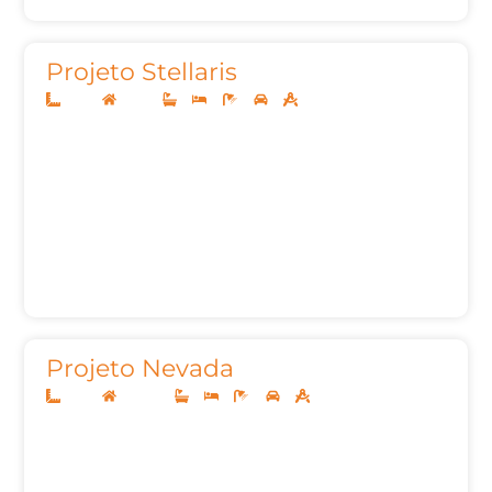
Projeto Stellaris
14x35
Térreo
3
4
5
2
288,07m²
Projeto Nevada
10x25
Sobrado
2
3
4
2
157m²