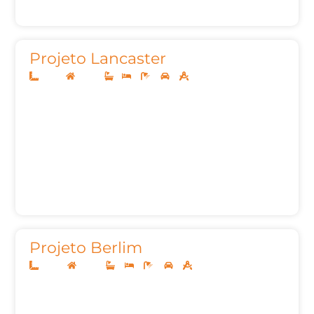
Projeto Lancaster
10x20
Térreo
1
3
3
2
105,35m²
Projeto Berlim
20x45
Térreo
3
3
6
3
487,29m²