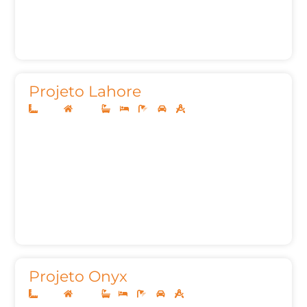
Projeto Lahore
14x35
Térreo
3
3
5
2
376,09m²
Projeto Onyx
10x25
Térreo
1
3
2
2
134,81m²