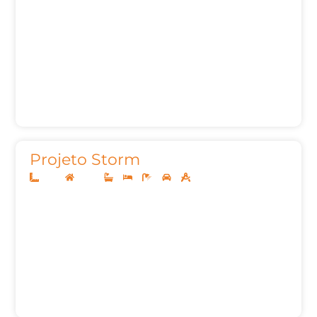
Projeto Storm
12x25
Térreo
3
3
5
2
155,00m²