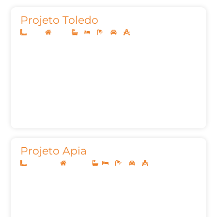
Projeto Toledo
10x25
Térreo
1
3
2
2
130,02m²
Projeto Apia
12,50x20,00
Sobrado
2
2
2
129,51m²