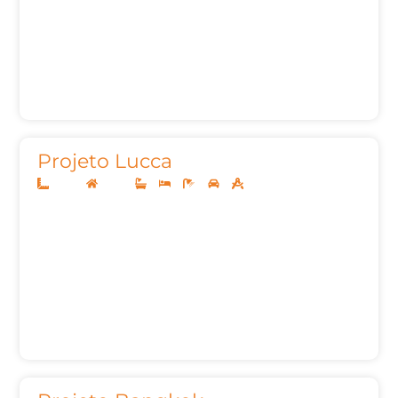
Projeto Lucca
20x40
Térreo
3
3
5
3
244,61m²