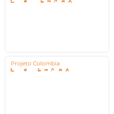
14x35
Sobrado
3
4
5
3
350,00m²
Projeto Colombia
10x25
Térreo
3
3
4
2
164,10m²