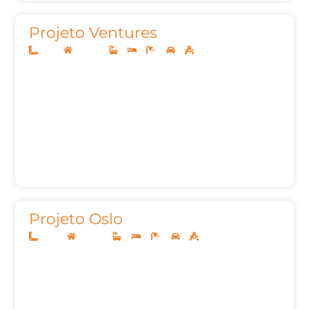
Projeto Ventures
12x25
Sobrado
3
3
6
2
285,83m²
Projeto Oslo
20x40
Sobrado
4
4
9
3
623,47m²