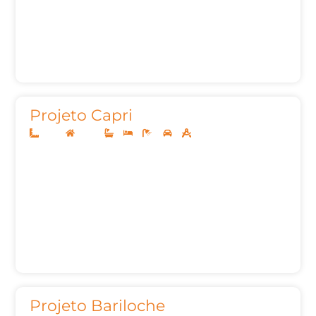
Projeto Capri
10x25
Térreo
3
3
4
2
142,58m²
Projeto Bariloche