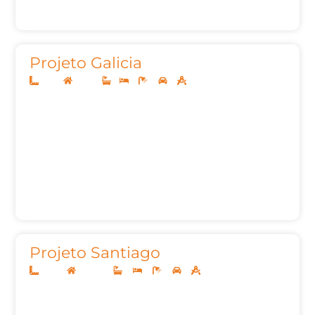
Projeto Galicia
8x20
Térreo
1
3
2
2
70,61
Projeto Santiago
22x45
Sobrado
4
4
7
3
605,21m²