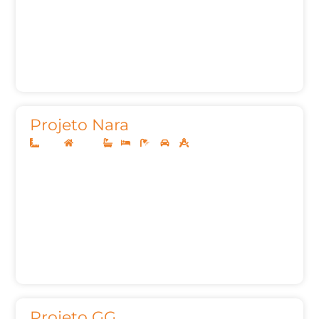
Projeto Nara
8x20
Térreo
1
2
2
2
65,00m²
Projeto GG