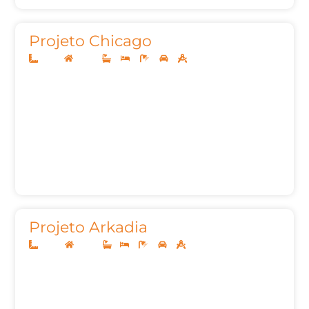
Projeto Chicago
14x35
Térreo
3
4
5
2
290,39m²
Projeto Arkadia
10x20
Térreo
1
3
3
2
92,22m²