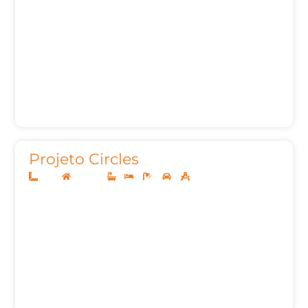
Projeto Circles
8x20
Sobrado
1
3
3
2
91,56m²