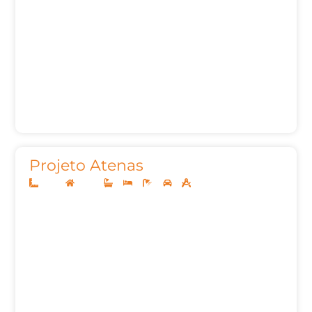
Projeto Atenas
26x41
Térreo
4
4
6
3
294,65m²