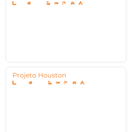
12x25
Sobrado
3
3
5
2
272,30
Projeto Houston
20x40
Sobrado
5
5
9
3
747,69m²