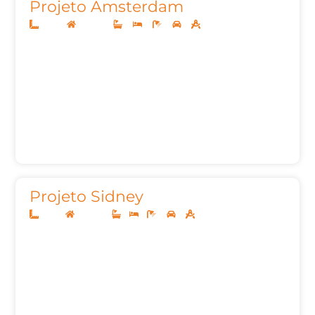
Projeto Amsterdam
24x33
Sobrado
4
4
7
3
622,76m²
Projeto Sidney
10x25
Sobrado
-
-
3
2
305,03m²