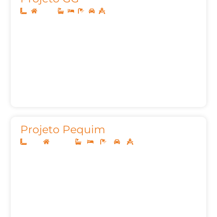
Térreo
Projeto Pequim
7x20
Sobrado
1
3
3
2
99,06m²