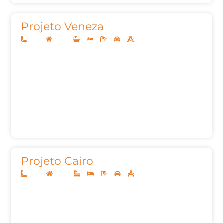
Projeto Veneza
12x25
Térreo
3
3
5
2
155,00
Projeto Cairo
12x30
Térreo
3
3
5
2
184m²