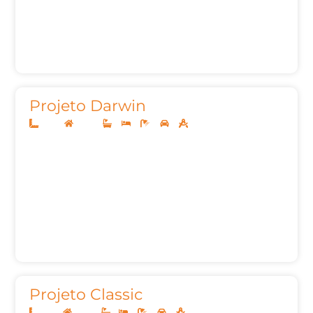
Projeto Darwin
12x25
Térreo
3
3
5
2
165,24m²
Projeto Classic
8x20
Térreo
1
3
2
2
88,00m²