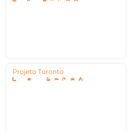
Projeto Toronto
12x25
Sobrado
3
3
5
2
230,00m²