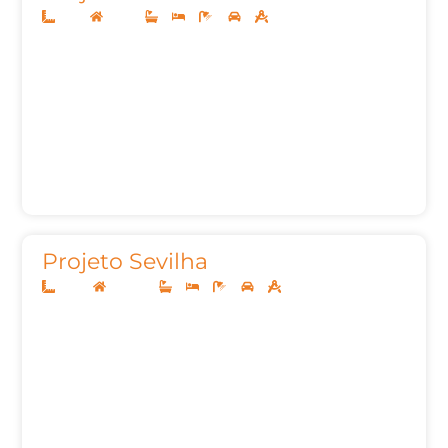
11x25
Térreo
3
3
4
2
133,79m²
Projeto Sevilha
10x25
Sobrado
3
3
5
2
175,00m²