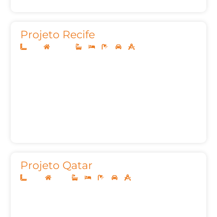
Projeto Recife
11x27
Sobrado
3
3
5
2
224,31m²
Projeto Qatar
10x25
Térreo
3
3
5
2
153,22m²