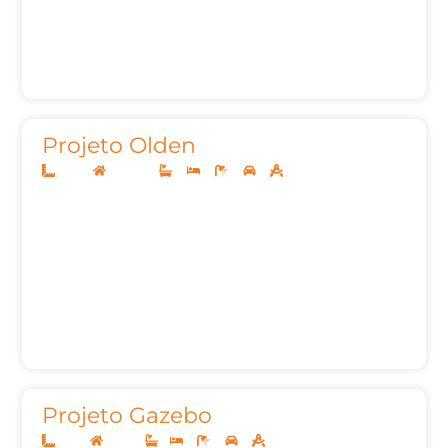
Projeto Olden
12x30
Sobrado
4
4
7
2
292,00m²
Projeto Gazebo
8x20
Térreo
1
2
2
2
62,00m²