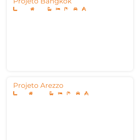
Projeto Bangkok
20x40
Térreo
3
3
4
2
312,00m²
Projeto Arezzo
12x25
Sobrado
4
4
6
2
262,83