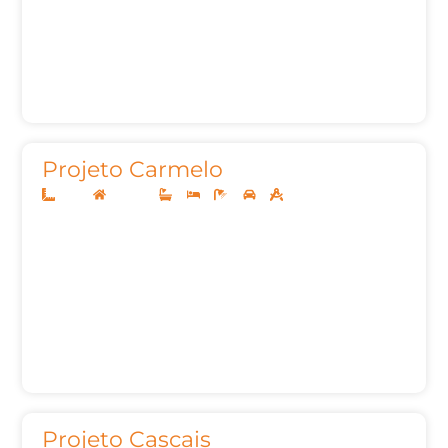
Projeto Carmelo
15x30
Sobrado
4
5
6
2
387,28m²
Projeto Cascais