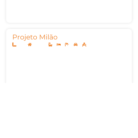
Projeto Milão
10x25
Sobrado
3
3
4
2
272m²
Projeto Lumi
14x35
Sobrado
3
4
5
3
350,00m²