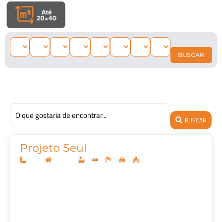
BUSCAR
BUSCAR
Projeto Seul
10x30
Sobrado
3
4
5
2
396,00m²