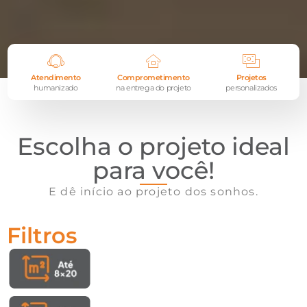
Atendimento
Comprometimento
Projetos
humanizado
na entrega do projeto
personalizados
Escolha o projeto ideal
para você!
E dê início ao projeto dos sonhos.
Tecnologia que transforma o
mercado imobiliário
Filtros
Conectamos dados, projetos e times em uma
plataforma inteligente que acelera decisões e
impulsiona a execução de obras com mais eficiência.