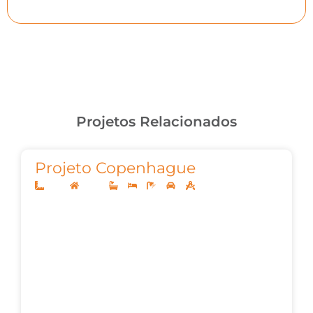
Projetos Relacionados
Projeto Copenhague
10x25
Térreo
3
3
4
2
145,00m²