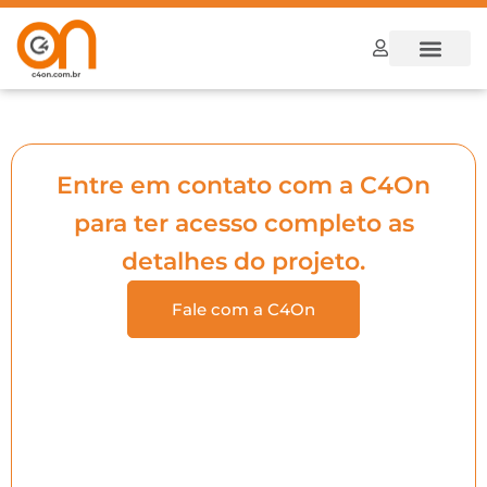
Dúvidas Frequ
Como funcion
Entre em contato com a C4On
para ter acesso completo as
detalhes do projeto.
Fale com a C4On