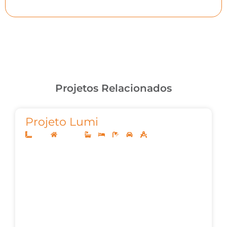
Projetos Relacionados
Projeto Lumi
14x35
Sobrado
3
4
5
3
350,00m²