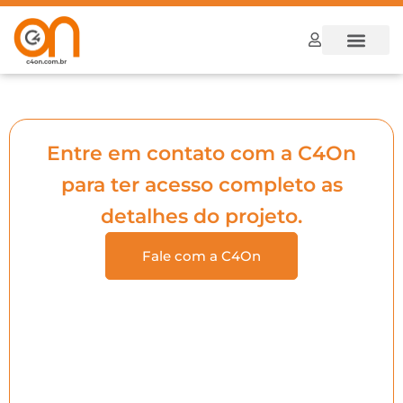
Dúvidas Frequ
Como funcion
Entre em contato com a C4On
para ter acesso completo as
detalhes do projeto.
Fale com a C4On