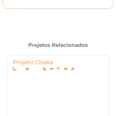
Projetos Relacionados
Projeto Osaka
12x25
Sobrado
3
5
5
2
282,26m²