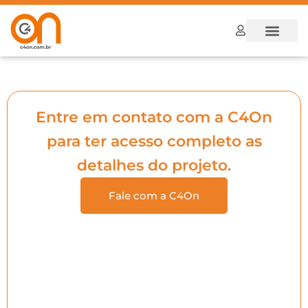
Dúvidas Frequ
Como funcion
Entre em contato com a C4On
para ter acesso completo as
detalhes do projeto.
Fale com a C4On