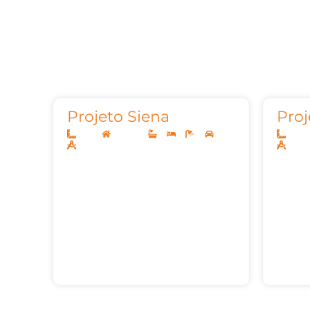
Projeto Siena
Proj
10x25
Sobrado
3
3
4
2
40x2
209m²
327,