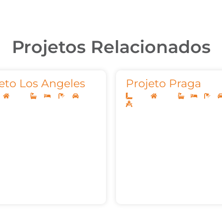
Projetos Relacionados
eto Los Angeles
Projeto Praga
9
Térreo
4
4
6
2
12x30
Térreo
1
3
3
32m²
157,97m²