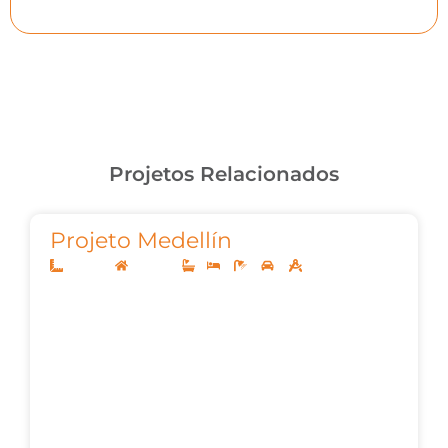
Projetos Relacionados
Projeto Medellín
12,50x20
Sobrado
1
3
3
2
102,78m²