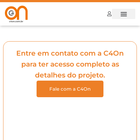
Dúvidas Frequ
Como funcion
Entre em contato com a C4On
para ter acesso completo as
detalhes do projeto.
Fale com a C4On