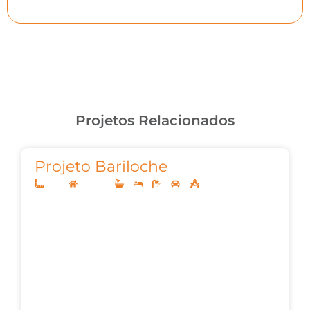
Projetos Relacionados
Projeto Bariloche
12x25
Sobrado
3
3
5
2
272,30