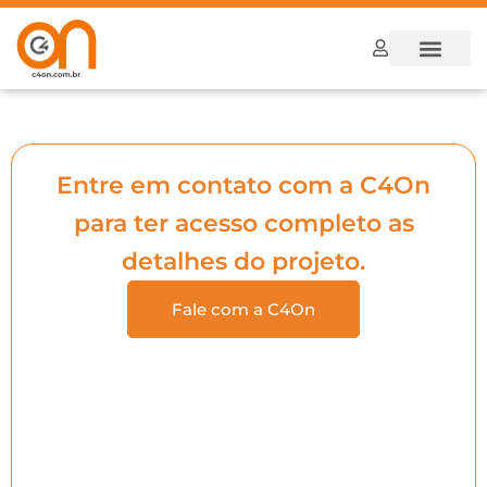
Dúvidas Frequ
Como funcion
Entre em contato com a C4On
para ter acesso completo as
detalhes do projeto.
Fale com a C4On