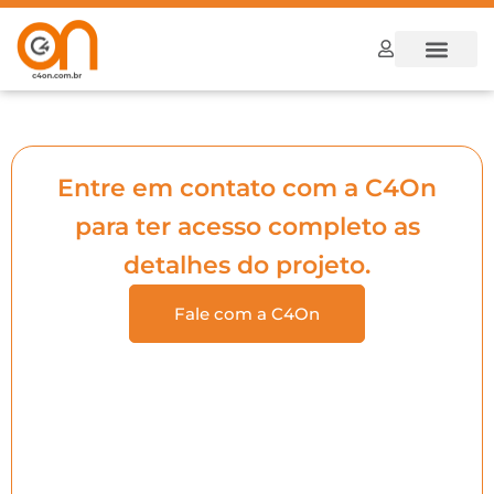
Dúvidas Frequ
Como funcion
Entre em contato com a C4On
para ter acesso completo as
detalhes do projeto.
Fale com a C4On