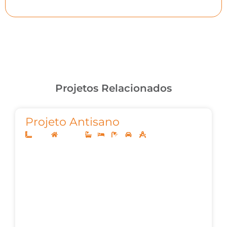
Projetos Relacionados
Projeto Antisano
10x20
Sobrado
1
3
3
2
147m²