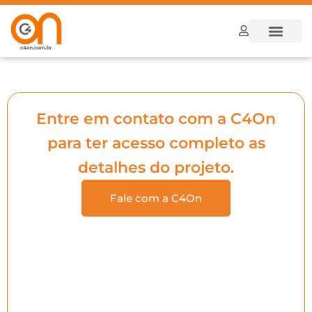
Dúvidas Frequ
Como funcion
Entre em contato com a C4On
para ter acesso completo as
detalhes do projeto.
Fale com a C4On