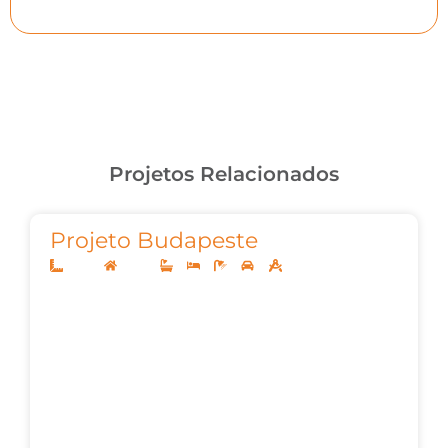
Projetos Relacionados
Projeto Budapeste
26x40
Térreo
5
5
7
3
540,97m²