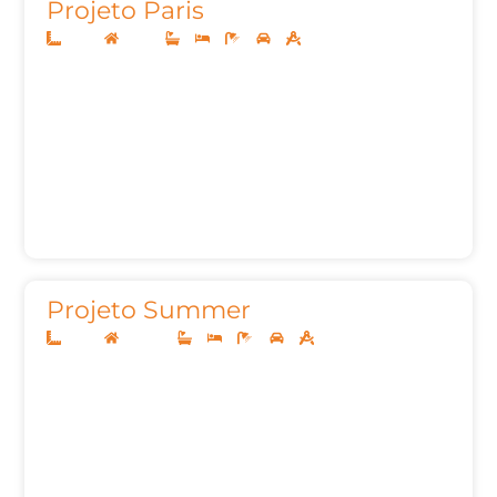
Projeto Paris
14x30
Térreo
3
3
5
2
210,37m²
Projeto Summer
10x20
Sobrado
2
2
4
3
118m²