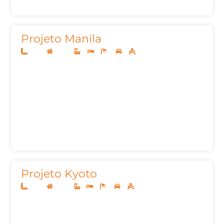
Projeto Manila
10x25
Térreo
3
3
4
2
150,03m²
Projeto Kyoto
10x25
Térreo
1
3
3
2
127,00m²