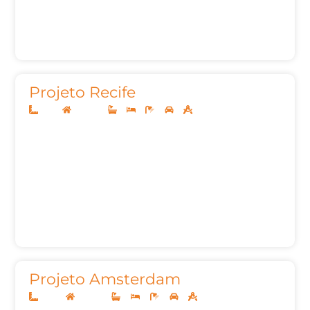
Projeto Recife
11x27
Sobrado
3
3
5
2
224,31m²
Projeto Amsterdam
24x33
Sobrado
4
4
7
3
622,76m²