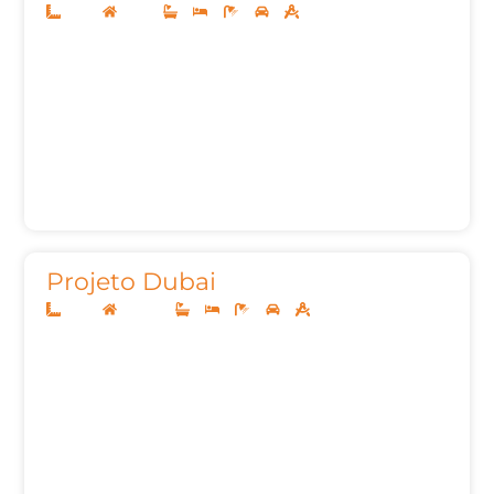
13x30
Térreo
3
4
5
2
187,00m²
Projeto Dubai
13x30
Sobrado
3
3
5
2
241,68m²