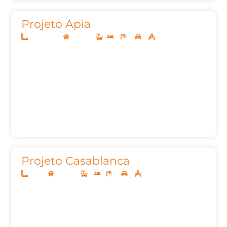
Projeto Apia
12,50x20,00
Sobrado
2
2
2
129,51m²
Projeto Casablanca
10x30
Sobrado
-
-
4
3
298,58m²