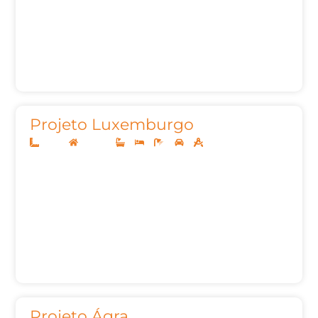
Projeto Luxemburgo
20x40
Sobrado
3
3
6
3
465,92m²
Projeto Ágra