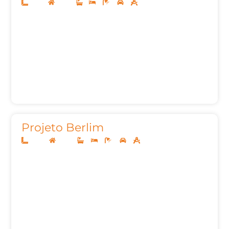
10x20
Térreo
1
3
3
2
105,35m²
Projeto Berlim
20x45
Térreo
3
3
6
3
487,29m²