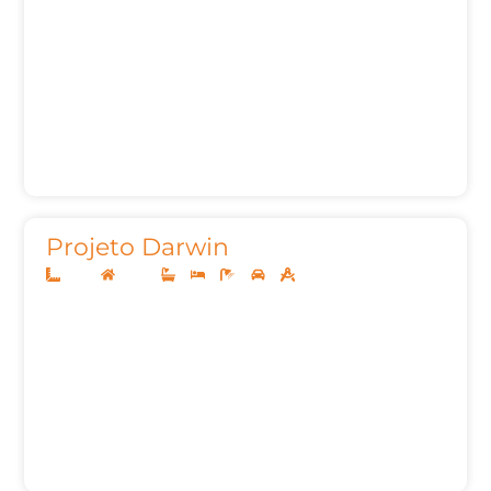
Projeto Darwin
12x25
Térreo
3
3
5
2
165,24m²