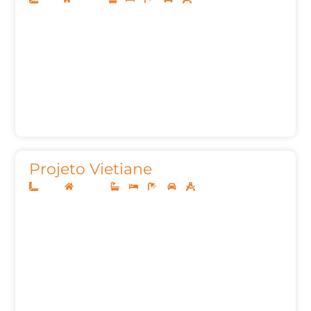
Projeto Vietiane
14x35
Sobrado
3
3
3
2
353,18m²