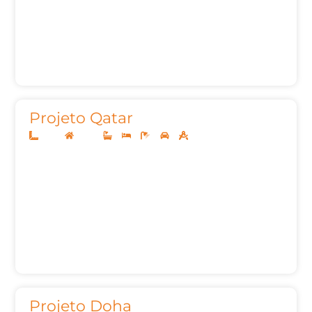
Projeto Qatar
10x25
Térreo
3
3
5
2
153,22m²
Projeto Doha