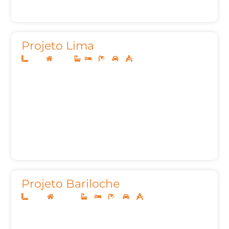
Projeto Lima
8x20
Térreo
2
1
2
72,00m²
Projeto Bariloche
12x25
Sobrado
3
3
5
2
272,30