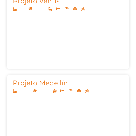
Projeto Venus
14x35
Sobrado
5
5
7
3
469m²
Projeto Medellín
12,50x20
Sobrado
1
3
3
2
102,78m²