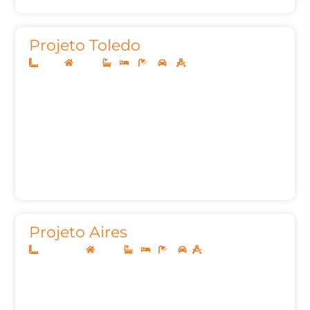
Projeto Toledo
10x25
Térreo
1
3
2
2
130,02m²
Projeto Aires
12,50x20,00
Térreo
1
1
2
158,53m²