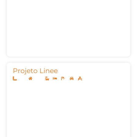
Projeto Linee
10x25
Térreo
1
3
3
2
145,88m²