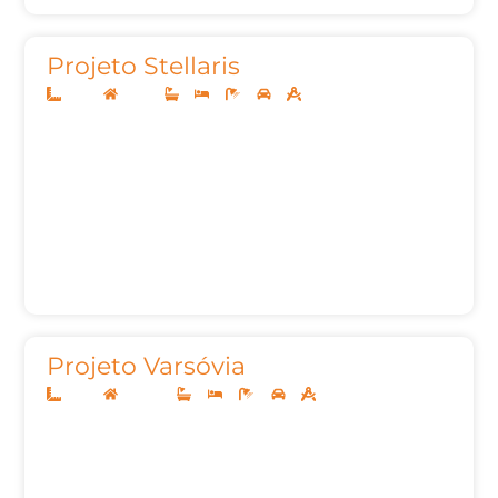
Projeto Stellaris
14x35
Térreo
3
4
5
2
288,07m²
Projeto Varsóvia
14x35
Sobrado
4
4
6
3
276,34m²