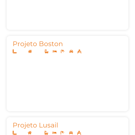
Projeto Boston
10x25
Térreo
2
3
3
2
105,35
Projeto Lusail
12x25
Térreo
3
3
5
2
165,24m²