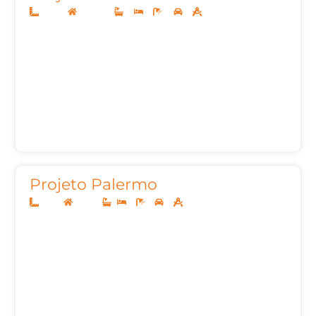
20x50
Sobrado
4
5
8
3
697,87m²
Projeto Palermo
8x20
Térreo
2
1
2
50,05m²