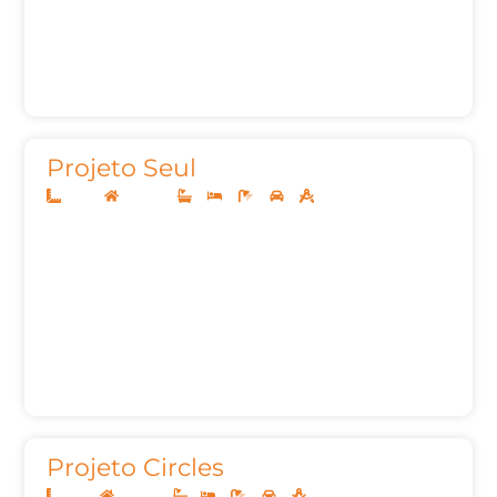
Projeto Seul
10x30
Sobrado
3
4
5
2
396,00m²
Projeto Circles
8x20
Sobrado
1
3
3
2
91,56m²