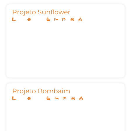
Projeto Sunflower
10x25
Sobrado
3
3
5
2
201,78m²
Projeto Bombaim
10x25
Sobrado
4
4
8
2
299,00m²