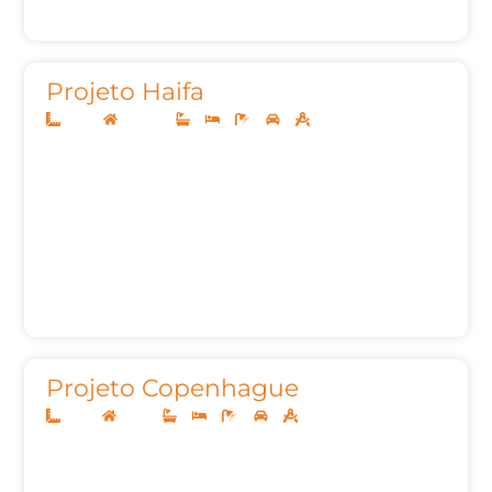
Projeto Haifa
10x30
Sobrado
3
3
5
2
204,88m²
Projeto Copenhague
10x25
Térreo
3
3
4
2
145,00m²