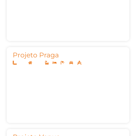
Projeto Praga
12x30
Térreo
1
3
3
2
157,97m²