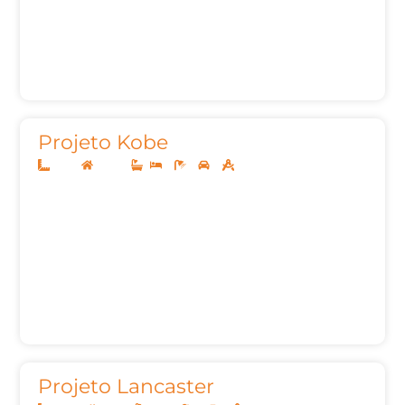
Projeto Kobe
8x20
Térreo
2
1
2
50,05m²
Projeto Lancaster