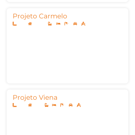
Projeto Carmelo
15x30
Sobrado
4
5
6
2
387,28m²
Projeto Viena
10x25
Térreo
1
3
3
2
127,00