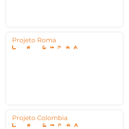
Projeto Roma
12x25
Térreo
3
3
5
2
155,00m²
Projeto Colombia
10x25
Térreo
3
3
4
2
164,10m²