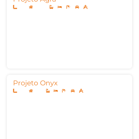
12x30
Sobrado
3
4
5
2
373,00m²
Projeto Onyx
10x25
Térreo
1
3
2
2
134,81m²