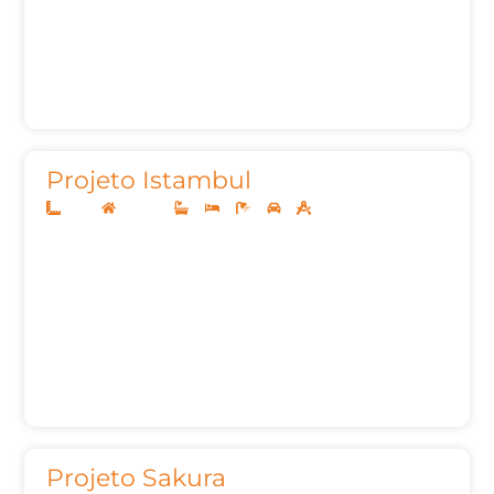
Projeto Istambul
12x35
Sobrado
4
4
5
2
246,52m²
Projeto Sakura