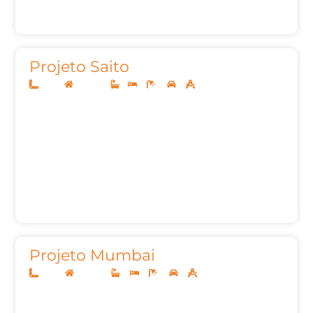
Projeto Saito
12x25
Sobrado
1
3
4
2
214,51m²
Projeto Mumbai
13x30
Sobrado
3
3
6
2
264,32m²