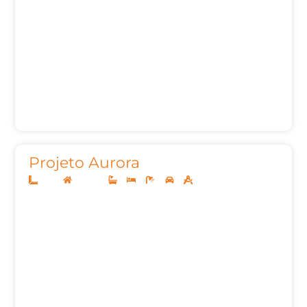
Projeto Aurora
12x25
Sobrado
3
4
5
2
259,09m²