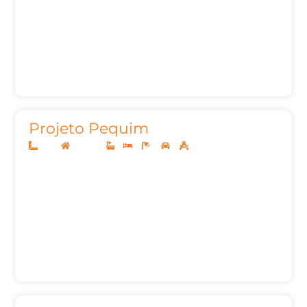
Projeto Pequim
7x20
Sobrado
1
3
3
2
99,06m²