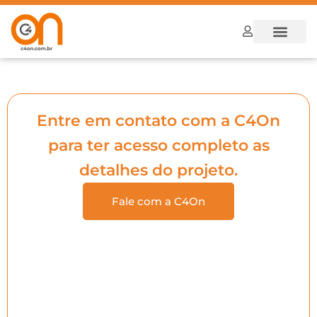
Dúvidas Frequ
Como funcion
Entre em contato com a C4On
para ter acesso completo as
detalhes do projeto.
Fale com a C4On