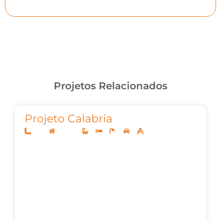
Projetos Relacionados
Projeto Calabria
12x25
Sobrado
4
4
6
2
262,83m²