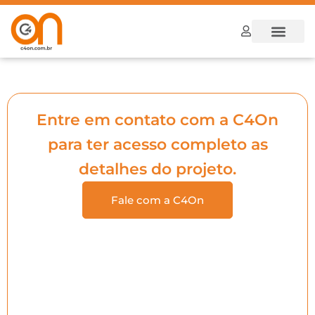
Dúvidas Frequ
Como funcion
Entre em contato com a C4On
para ter acesso completo as
detalhes do projeto.
Fale com a C4On