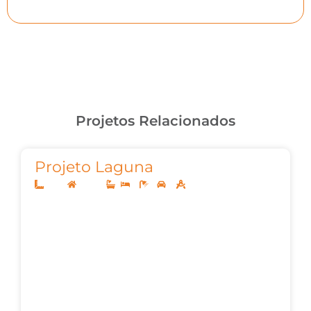
Projetos Relacionados
Projeto Laguna
8x20
Térreo
2
1
2
72,04m²