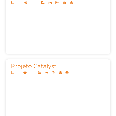
13x30
Sobrado
3
3
6
2
264,32m²
Projeto Catalyst
8x20
Térreo
3
3
3
1
85,00m²