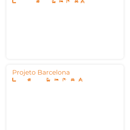
12,50x20,00
Térreo
1
1
2
158,53m²
Projeto Barcelona
15x40
Sobrado
4
4
7
3
506m²