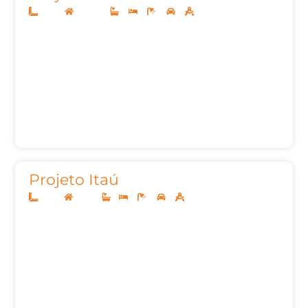
10x20
Sobrado
3
3
5
2
157m²
Projeto Itaú
10x25
Térreo
1
3
2
2
136,78m²