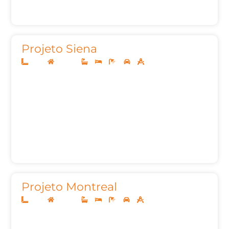
Projeto Siena
10x25
Sobrado
3
3
4
2
209m²
Projeto Montreal
12x30
Sobrado
3
3
5
2
253,41