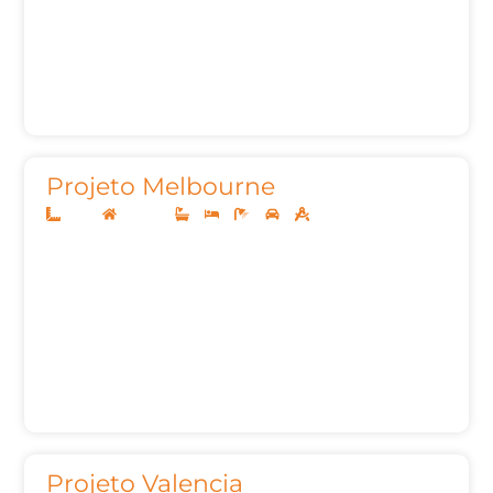
Projeto Melbourne
10x25
Sobrado
3
3
5
2
195m²
Projeto Valencia