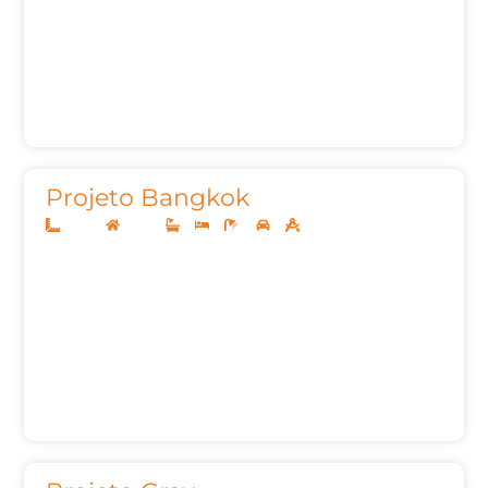
Projeto Bangkok
20x40
Térreo
3
3
4
2
312,00m²