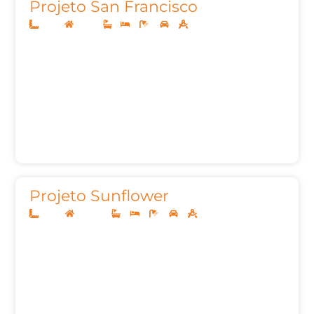
Projeto San Francisco
12x25
Térreo
1
3
4
2
155,22m²
Projeto Sunflower
10x25
Sobrado
3
3
5
2
201,78m²