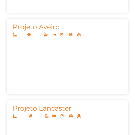
Projeto Aveiro
11x25
Térreo
3
3
4
2
133,79m²
Projeto Lancaster
10x20
Térreo
1
3
3
2
105,35m²