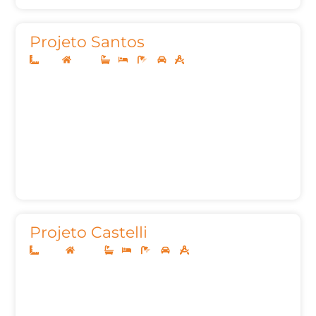
Projeto Santos
5x25
Térreo
1
2
2
1
53m²
Projeto Castelli
10x25
Térreo
1
3
2
2
115,69m²