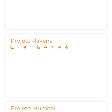
Projeto Ravena
14x35
Térreo
4
4
5
2
244,80
Projeto Mumbai