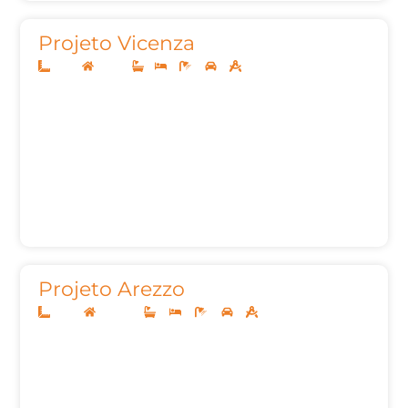
Projeto Vicenza
8x20
Térreo
1
2
2
2
65,00m²
Projeto Arezzo
12x25
Sobrado
4
4
6
2
262,83