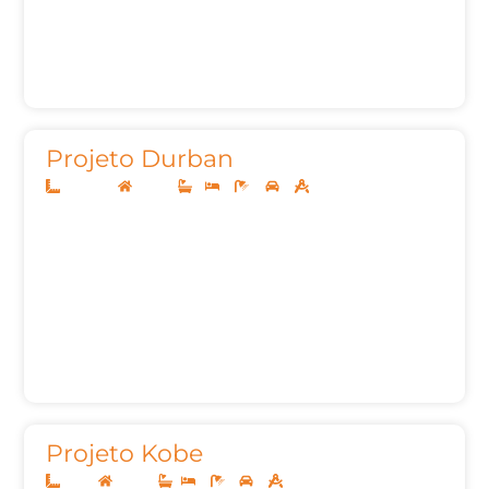
Projeto Durban
12,50x20
Térreo
1
3
3
2
162,26m²
Projeto Kobe
8x20
Térreo
2
1
2
50,05m²