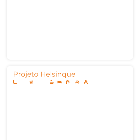
Projeto Helsinque
12x30
Sobrado
1
4
4
2
256,51m²