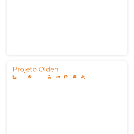
Projeto Olden
12x30
Sobrado
4
4
7
2
292,00m²