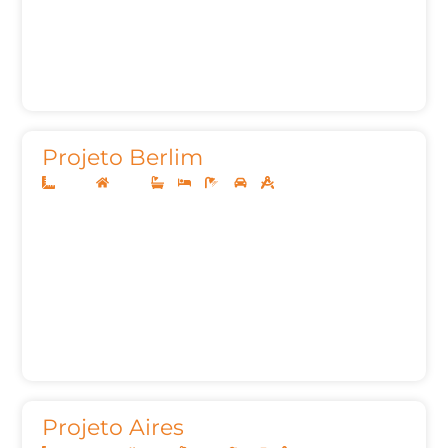
Projeto Berlim
20x45
Térreo
3
3
6
3
487,29m²
Projeto Aires