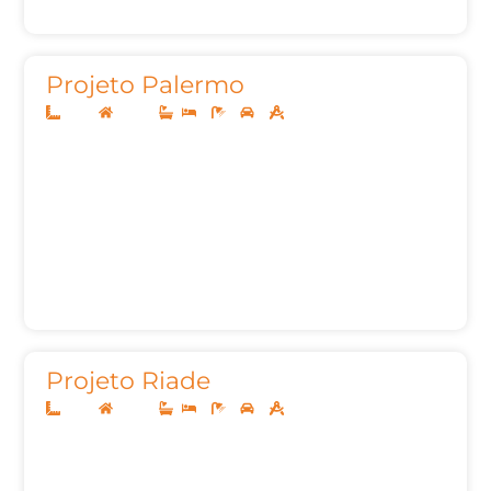
Projeto Palermo
8x20
Térreo
2
1
2
50,05m²
Projeto Riade
8x20
Térreo
2
1
2
62,00m²