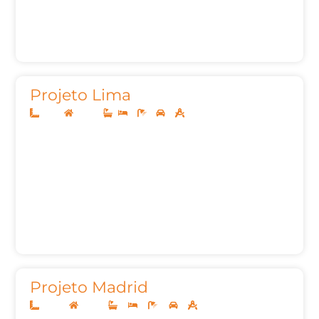
Projeto Lima
8x20
Térreo
2
1
2
72,00m²
Projeto Madrid
20x40
Térreo
4
4
6
3
395,24m²