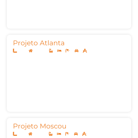
Projeto Atlanta
10x25
Sobrado
3
3
4
2
221m²
Projeto Moscou
12x25
Sobrado
3
5
5
2
248,73m²