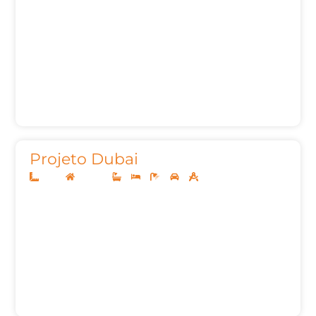
Projeto Dubai
13x30
Sobrado
3
3
5
2
241,68m²