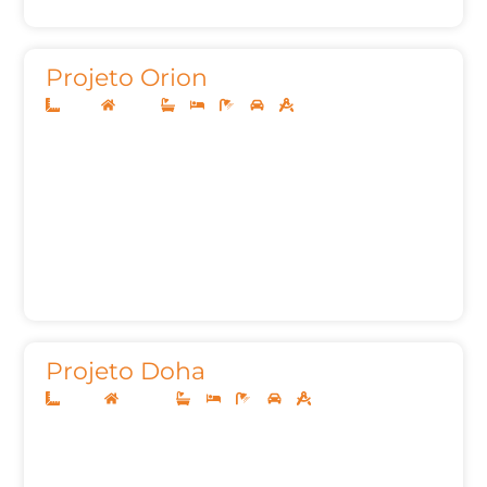
Projeto Orion
12x30
Térreo
3
3
5
2
175,00
Projeto Doha
20x50
Sobrado
4
5
8
3
697,87m²