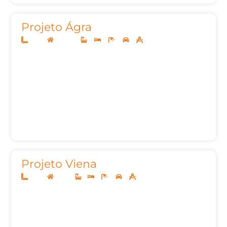
Projeto Ágra
12x30
Sobrado
3
4
5
2
373,00m²
Projeto Viena
10x25
Térreo
1
3
3
2
127,00