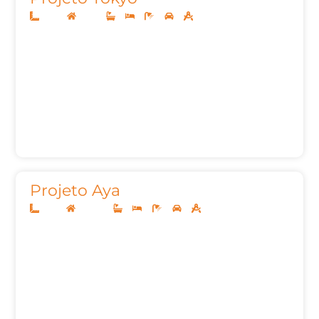
10x20
Térreo
2
3
3
2
93,00m²
Projeto Aya
12x30
Sobrado
3
4
5
2
252,93