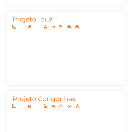
Projeto Ipuã
10x25
Térreo
1
3
3
2
159,68m²
Projeto Congonhas
25x19
Térreo
3
3
5
3
246,10m²