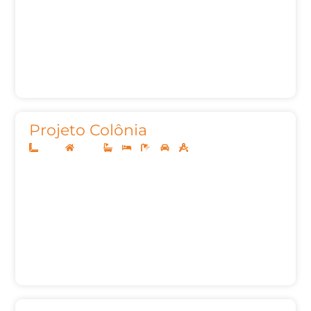
Projeto Colônia
10x20
Térreo
2
3
3
2
93,00m²