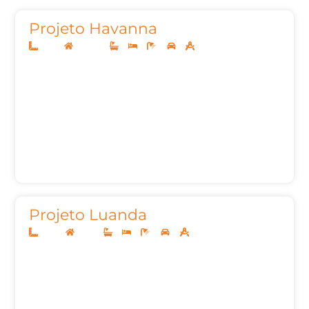
Projeto Havanna
10x25
Sobrado
3
3
6
2
161,00m²
Projeto Luanda
32x50
Térreo
3
3
6
6
339,66m²