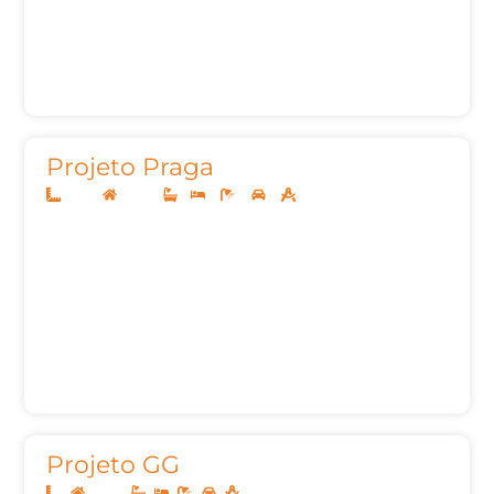
Projeto Praga
12x30
Térreo
1
3
3
2
157,97m²
Projeto GG
Térreo