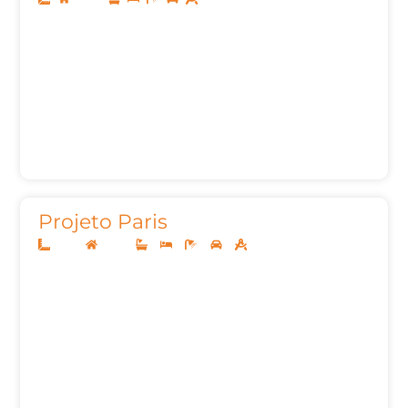
Projeto Paris
14x30
Térreo
3
3
5
2
210,37m²