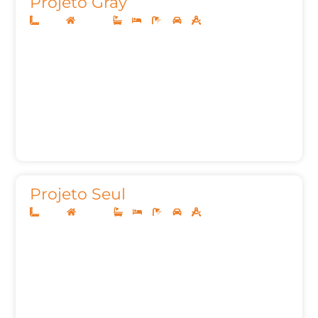
Projeto Gray
12x30
Sobrado
3
4
6
2
243,04m²
Projeto Seul
10x30
Sobrado
3
4
5
2
396,00m²