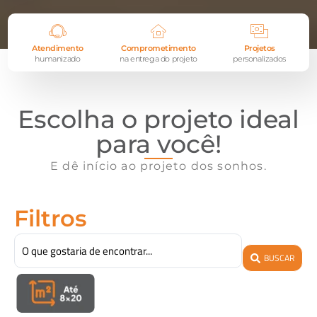
Atendimento
Comprometimento
Projetos
humanizado
na entrega do projeto
personalizados
Escolha o projeto ideal
para você!
E dê início ao projeto dos sonhos.
Tecnologia que transforma o
mercado imobiliário
Filtros
Conectamos dados, projetos e times em uma
plataforma inteligente que acelera decisões e
impulsiona a execução de obras com mais eficiência.
BUSCAR
Ver projetos