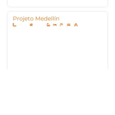
Projeto Medellín
12,50x20
Sobrado
1
3
3
2
102,78m²
Projeto Doha
20x50
Sobrado
4
5
8
3
697,87m²