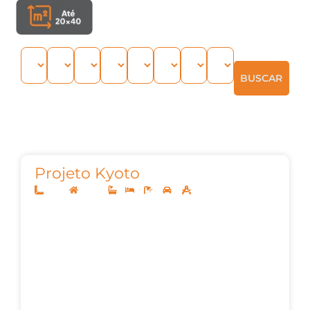
BUSCAR
Projeto Kyoto
10x25
Térreo
1
3
3
2
127,00m²