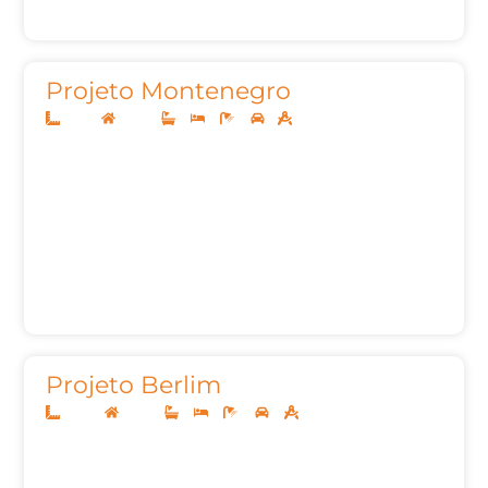
Projeto Montenegro
12x30
Térreo
3
3
3
1
175,42m²
Projeto Berlim
20x45
Térreo
3
3
6
3
487,29m²