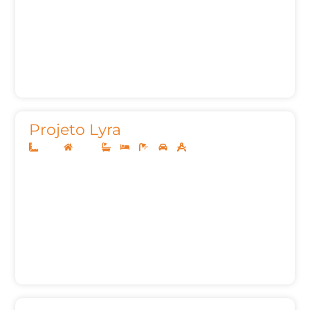
Projeto Lyra
12x25
Térreo
3
3
5
2
155,00m²