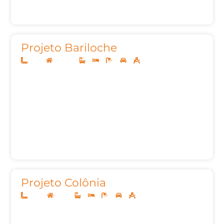
Projeto Bariloche
12x25
Sobrado
3
3
5
2
272,30
Projeto Colônia
10x20
Térreo
2
3
3
2
93,00m²