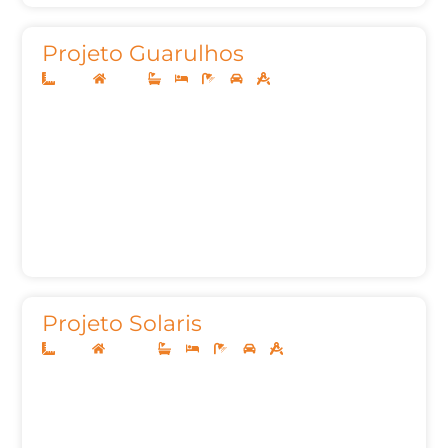
Projeto Guarulhos
10x25
Térreo
3
3
5
2
177,83m²
Projeto Solaris
12x25
Sobrado
4
4
8
2
295,00m²