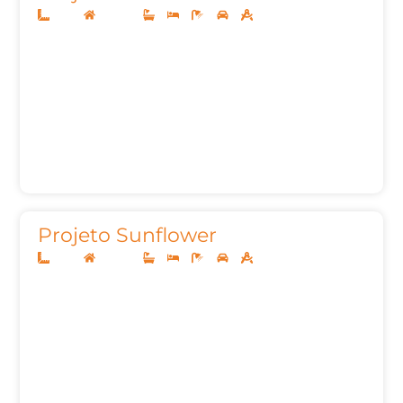
12x30
Sobrado
3
3
5
2
203,27m²
Projeto Sunflower
10x25
Sobrado
3
3
5
2
201,78m²