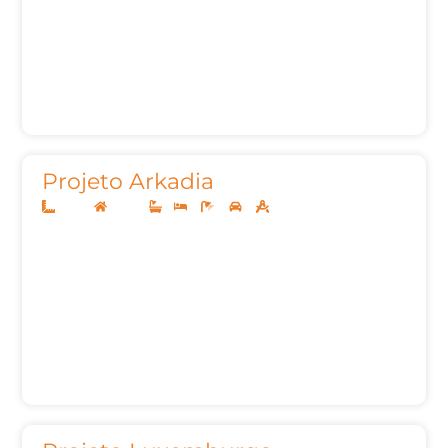
Projeto Arkadia
10x20
Térreo
1
3
3
2
92,22m²