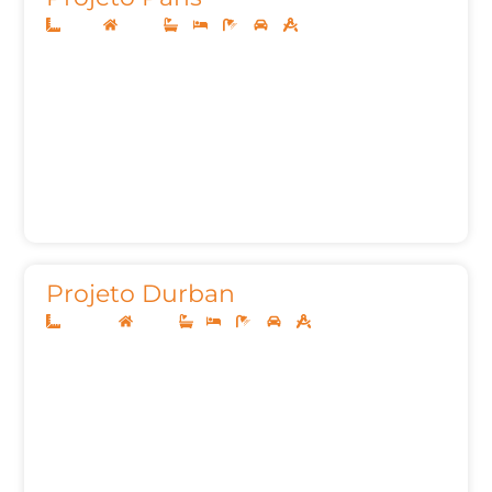
14x30
Térreo
3
3
5
2
210,37m²
Projeto Durban
12,50x20
Térreo
1
3
3
2
162,26m²