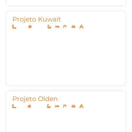
Projeto Kuwait
22x50
Sobrado
5
5
7
3
427,81m²
Projeto Olden
12x30
Sobrado
4
4
7
2
292,00m²