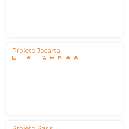
Projeto Jacarta
12x30
Térreo
3
3
5
2
182,40m²
Projeto Paris