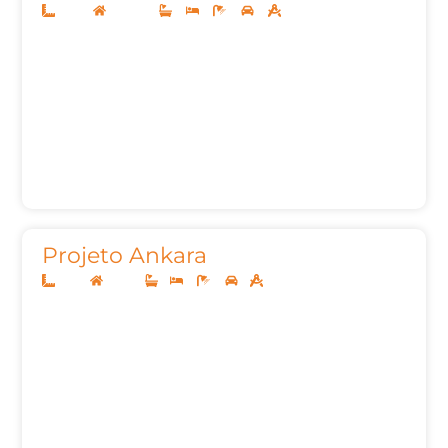
12x30
Sobrado
3
3
5
2
253,41
Projeto Ankara
8x20
Térreo
1
3
2
1
85,00m²