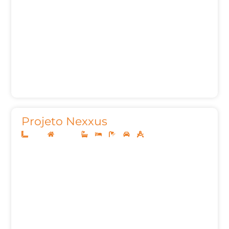
Projeto Nexxus
12x30
Sobrado
3
3
5
2
331,07m²