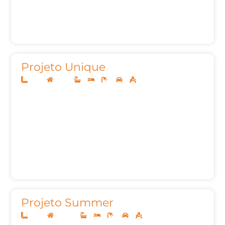
Projeto Unique
10x25
Térreo
3
3
4
2
140,00m²
Projeto Summer
10x20
Sobrado
2
2
4
3
118m²