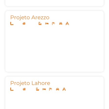
Projeto Arezzo
12x25
Sobrado
4
4
6
2
262,83
Projeto Lahore
14x35
Térreo
3
3
5
2
376,09m²