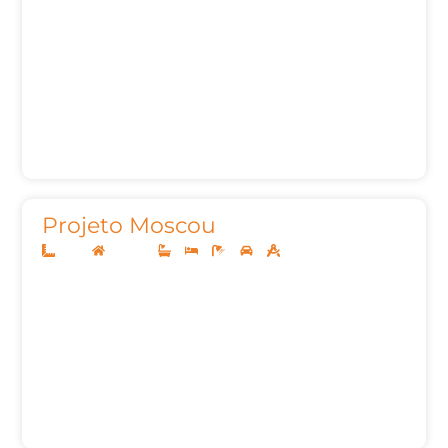
Projeto Moscou
12x25
Sobrado
3
5
5
2
248,73m²