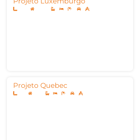
Projeto Luxemburgo
20x40
Sobrado
3
3
6
3
465,92m²
Projeto Quebec
8x20
Térreo
1
3
2
2
104m²