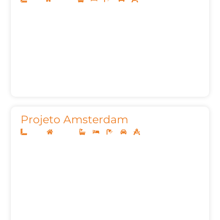
Projeto Amsterdam
24x33
Sobrado
4
4
7
3
622,76m²