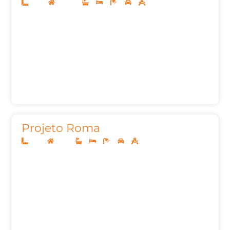
10x30
Sobrado
3
4
5
2
396,00m²
Projeto Roma
12x25
Térreo
3
3
5
2
155,00m²