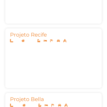
Projeto Recife
11x27
Sobrado
3
3
5
2
224,31m²
Projeto Bella
10x30
Sobrado
3
4
5
2
350,00m²