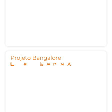
Projeto Bangalore
14x30
Sobrado
3
3
6
2
311,49m²