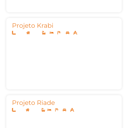
Projeto Krabi
12x25
Térreo
3
3
4
2
160m²
Projeto Riade
8x20
Térreo
2
1
2
62,00m²