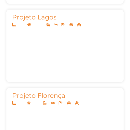
Projeto Lagos
10x30
Sobrado
-
-
4
2
358,42
Projeto Florença
10x25
Térreo
3
3
4
2
140,00