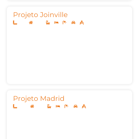
Projeto Joinville
10x25
Térreo
2
3
3
2
105,35m²
Projeto Madrid
20x40
Térreo
4
4
6
3
395,24m²