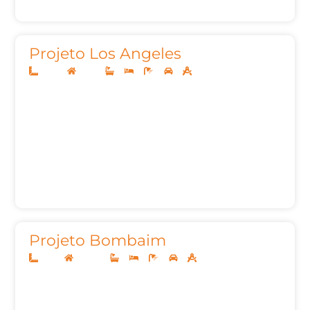
Projeto Los Angeles
40x29
Térreo
4
4
6
2
327,32m²
Projeto Bombaim
10x25
Sobrado
4
4
8
2
299,00m²