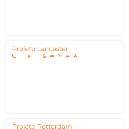
Projeto Lancaster
10x20
Térreo
1
3
3
2
105,35m²
Projeto Rotterdam