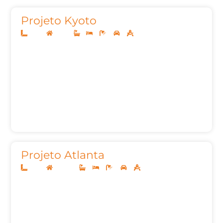
Projeto Kyoto
10x25
Térreo
1
3
3
2
127,00m²
Projeto Atlanta
10x25
Sobrado
3
3
4
2
221m²