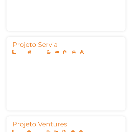
Projeto Servia
14x35
Sobrado
4
4
6
3
347,64m²
Projeto Ventures
12x25
Sobrado
3
3
6
2
285,83m²