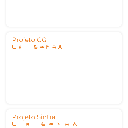
Projeto GG
Térreo
Projeto Sintra
11x25
Térreo
3
3
4
2
133,79m²