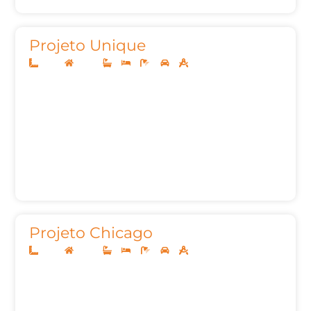
Projeto Unique
10x25
Térreo
3
3
4
2
140,00m²
Projeto Chicago
14x35
Térreo
3
4
5
2
290,39m²