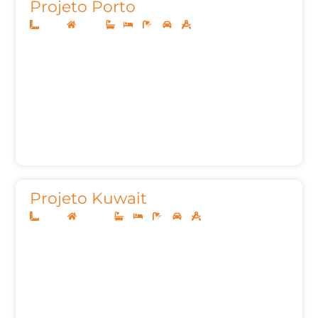
Projeto Porto
14x30
Térreo
1
2
3
2
154,28m²
Projeto Kuwait
22x50
Sobrado
5
5
7
3
427,81m²