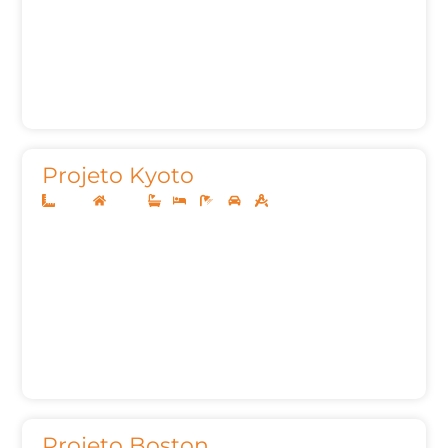
Projeto Kyoto
10x25
Térreo
1
3
3
2
127,00m²
Projeto Boston