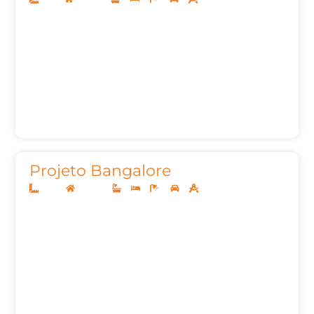
Projeto Bangalore
14x30
Sobrado
3
3
6
2
311,49m²