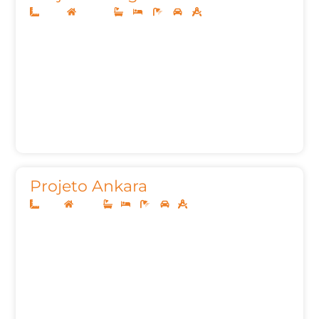
14x30
Sobrado
3
4
5
2
330m²
Projeto Ankara
8x20
Térreo
1
3
2
1
85,00m²