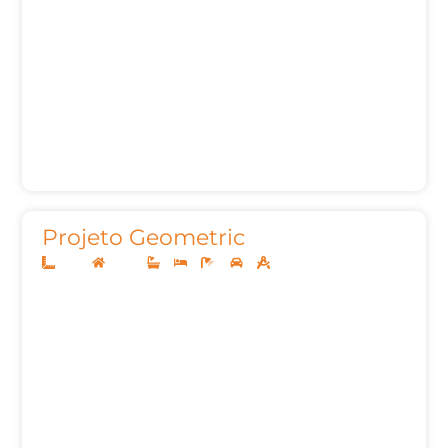
Projeto Geometric
12x25
Térreo
3
3
4
2
160,00m²