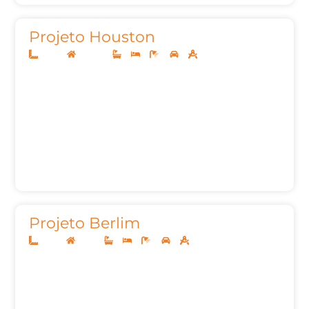
Projeto Houston
20x40
Sobrado
5
5
9
3
747,69m²
Projeto Berlim
20x45
Térreo
3
3
6
3
487,29m²