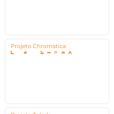
Projeto Chromatica
12x30
Sobrado
3
4
5
2
291,93m²