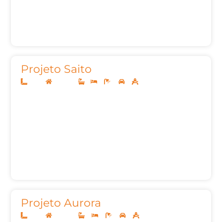
Projeto Saito
12x25
Sobrado
1
3
4
2
214,51m²
Projeto Aurora
12x25
Sobrado
3
4
5
2
259,09m²