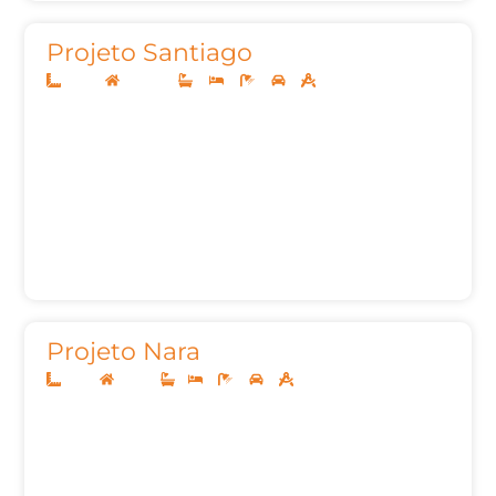
Projeto Santiago
22x45
Sobrado
4
4
7
3
605,21m²
Projeto Nara
8x20
Térreo
1
2
2
2
65,00m²