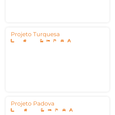
Projeto Turquesa
8x20
Sobrado
1
3
3
2
91,56m²
Projeto Padova
12x30
Sobrado
4
4
5
2
259,91m²