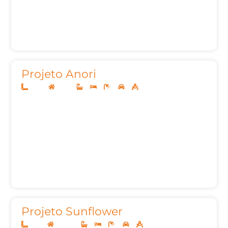
Projeto Anori
20x35
Térreo
3
3
5
2
248,28m²
Projeto Sunflower
10x25
Sobrado
3
3
5
2
201,78m²