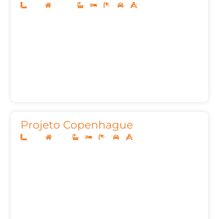
12x25
Sobrado
3
3
5
2
242m²
Projeto Copenhague
10x25
Térreo
3
3
4
2
145,00m²