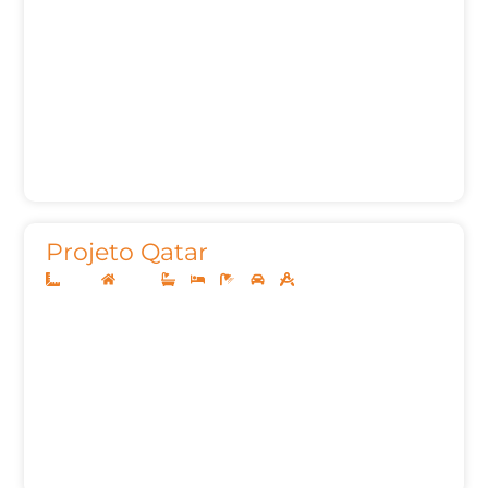
Projeto Qatar
10x25
Térreo
3
3
5
2
153,22m²