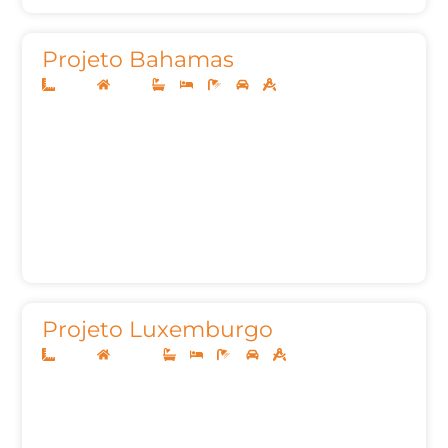
Projeto Bahamas
20x40
Térreo
4
4
7
3
342m²
Projeto Luxemburgo
20x40
Sobrado
3
3
6
3
465,92m²