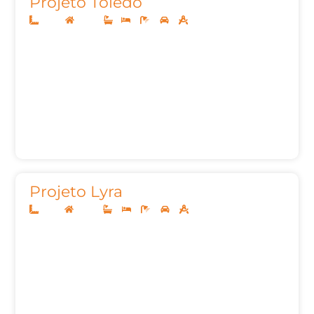
Projeto Toledo
10x25
Térreo
1
3
2
2
130,02m²
Projeto Lyra
12x25
Térreo
3
3
5
2
155,00m²