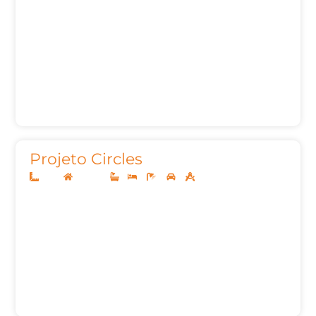
Projeto Circles
8x20
Sobrado
1
3
3
2
91,56m²