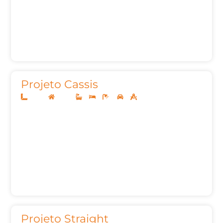
Projeto Cassis
26x40
Térreo
3
3
6
2
282,44m²
Projeto Straight