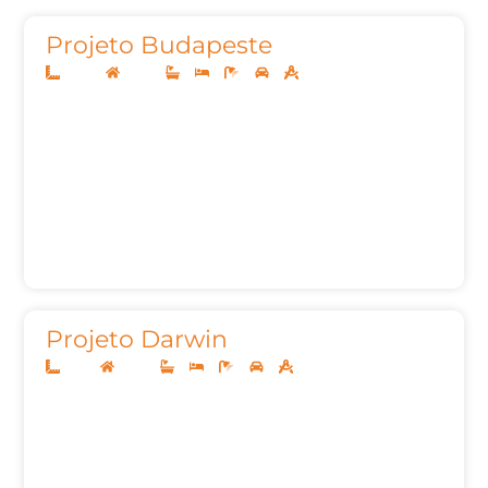
Projeto Budapeste
26x40
Térreo
5
5
7
3
540,97m²
Projeto Darwin
12x25
Térreo
3
3
5
2
165,24m²