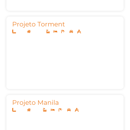
Projeto Torment
10x25
Sobrado
1
3
5
2
252,29m²
Projeto Manila
10x25
Térreo
3
3
4
2
150,03m²