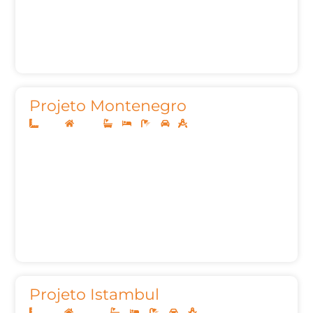
Projeto Montenegro
12x30
Térreo
3
3
3
1
175,42m²
Projeto Istambul
12x35
Sobrado
4
4
5
2
246,52m²