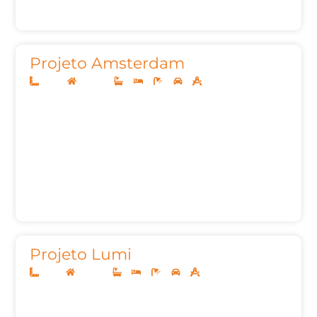
Projeto Amsterdam
24x33
Sobrado
4
4
7
3
622,76m²
Projeto Lumi
14x35
Sobrado
3
4
5
3
350,00m²