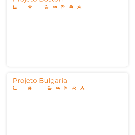
10x25
Térreo
2
3
3
2
105,35
Projeto Bulgaria
12x25
Sobrado
3
3
5
2
200m²