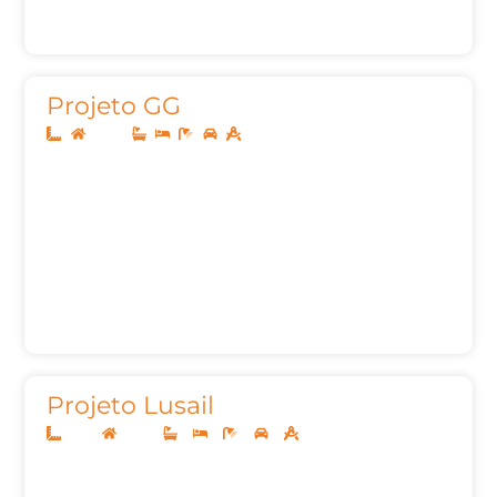
Projeto GG
Térreo
Projeto Lusail
12x25
Térreo
3
3
5
2
165,24m²