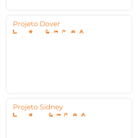
Projeto Dover
10x25
Térreo
3
3
4
2
142,58m²
Projeto Sidney
10x25
Sobrado
-
-
3
2
305,03m²