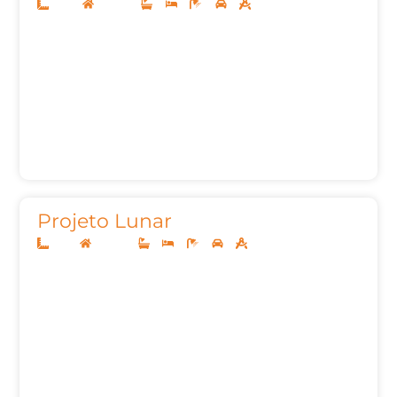
15x30
Sobrado
4
5
6
2
387,28m²
Projeto Lunar
11x25
Sobrado
3
4
5
2
230,80m²