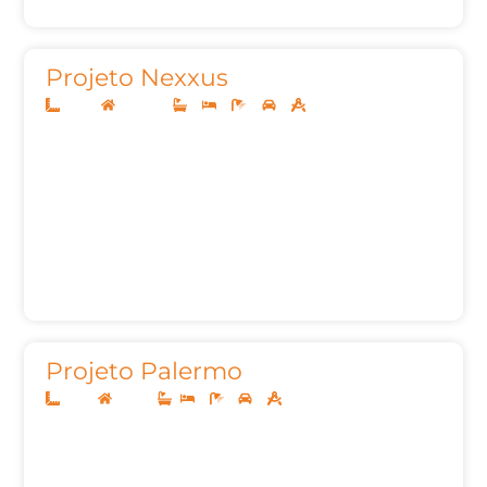
Projeto Nexxus
12x30
Sobrado
3
3
5
2
331,07m²
Projeto Palermo
8x20
Térreo
2
1
2
50,05m²