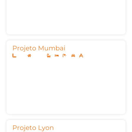
Projeto Mumbai
13x30
Sobrado
3
3
6
2
264,32m²
Projeto Lyon