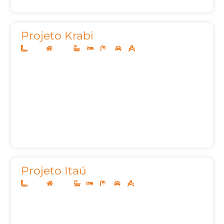
Projeto Krabi
12x25
Térreo
3
3
4
2
160m²
Projeto Itaú
10x25
Térreo
1
3
2
2
136,78m²