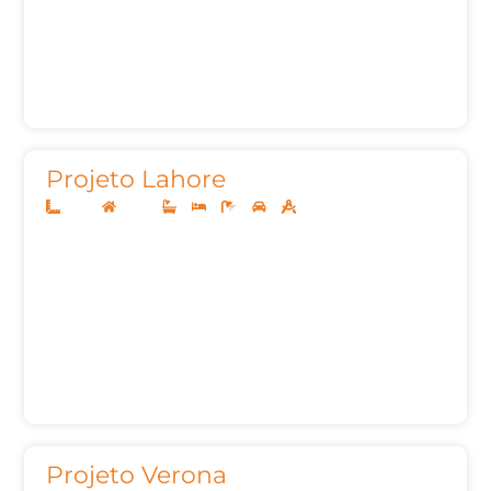
Projeto Lahore
14x35
Térreo
3
3
5
2
376,09m²
Projeto Verona