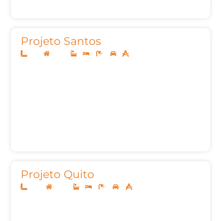
Projeto Santos
5x25
Térreo
1
2
2
1
53m²
Projeto Quito
10x25
Térreo
1
2
3
2
140,00m²