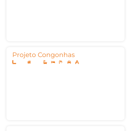
Projeto Congonhas
25x19
Térreo
3
3
5
3
246,10m²