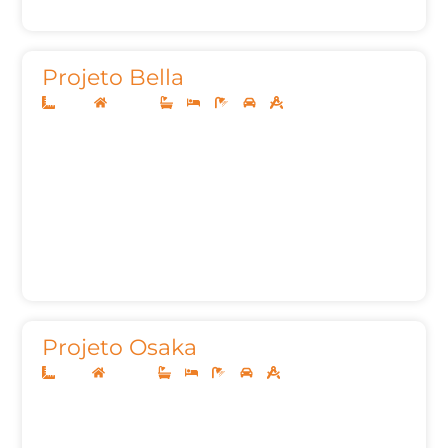
Projeto Bella
10x30
Sobrado
3
4
5
2
350,00m²
Projeto Osaka
12x25
Sobrado
3
5
5
2
282,26m²