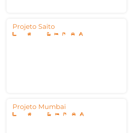
Projeto Saito
12x25
Sobrado
1
3
4
2
214,51m²
Projeto Mumbai
13x30
Sobrado
3
3
6
2
264,32m²