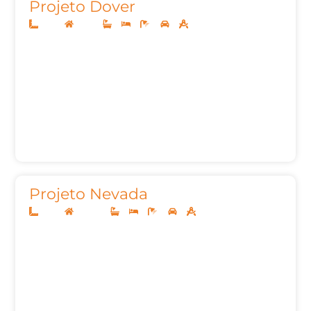
Projeto Dover
10x25
Térreo
3
3
4
2
142,58m²
Projeto Nevada
10x25
Sobrado
2
3
4
2
157m²