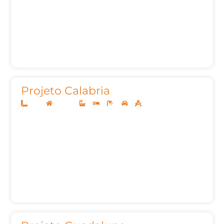
Projeto Calabria
12x25
Sobrado
4
4
6
2
262,83m²