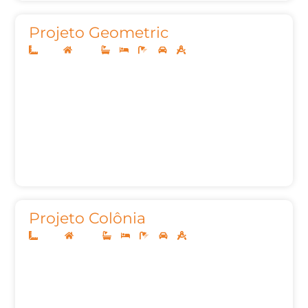
Projeto Geometric
12x25
Térreo
3
3
4
2
160,00m²
Projeto Colônia
10x20
Térreo
2
3
3
2
93,00m²