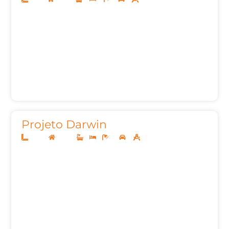
Projeto Darwin
20x25
Térreo
-
-
10
6
676,04m²