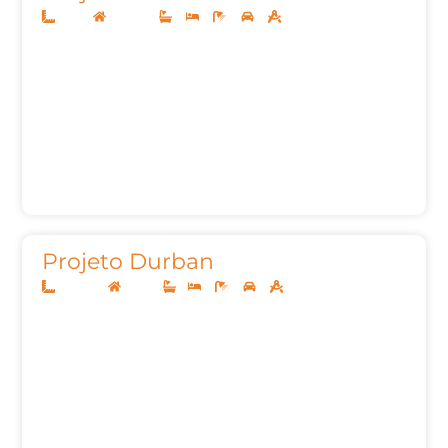
12x30
Sobrado
3
3
5
2
331,07m²
Projeto Durban
12,50x20
Térreo
1
3
3
2
162,26m²