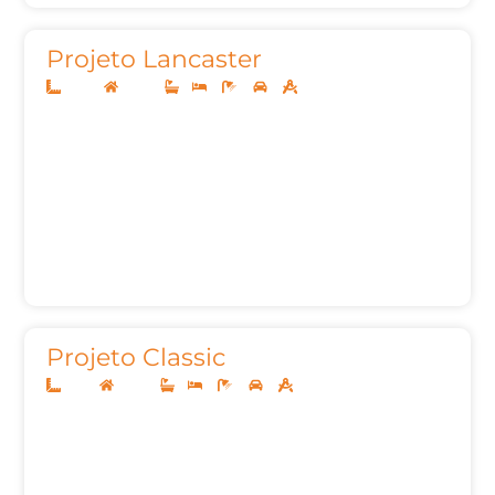
Projeto Lancaster
10x20
Térreo
1
3
3
2
105,35m²
Projeto Classic
8x20
Térreo
1
3
2
2
88,00m²