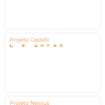
Projeto Castelli
10x25
Térreo
1
3
2
2
115,69m²
Projeto Nexxus