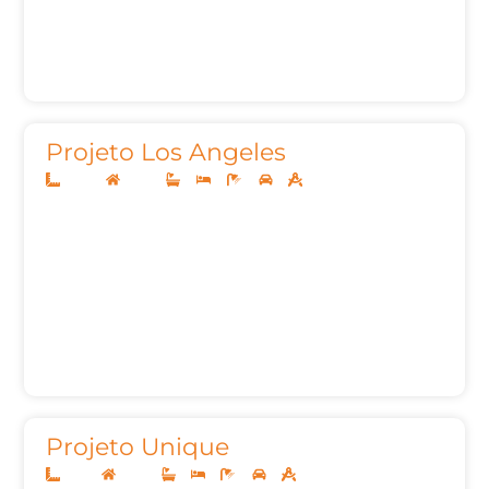
Projeto Los Angeles
40x29
Térreo
4
4
6
2
327,32m²
Projeto Unique
10x25
Térreo
3
3
4
2
140,00m²