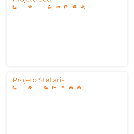
10x30
Sobrado
3
4
5
2
396,00m²
Projeto Stellaris
14x35
Térreo
3
4
5
2
288,07m²