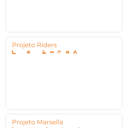
Projeto Riders
10x25
Térreo
3
3
5
2
140,31m²
Projeto Marsella