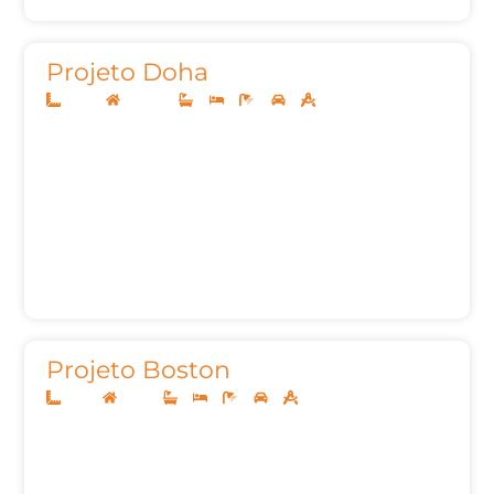
Projeto Doha
20x50
Sobrado
4
5
8
3
697,87m²
Projeto Boston
10x25
Térreo
2
3
3
2
105,35