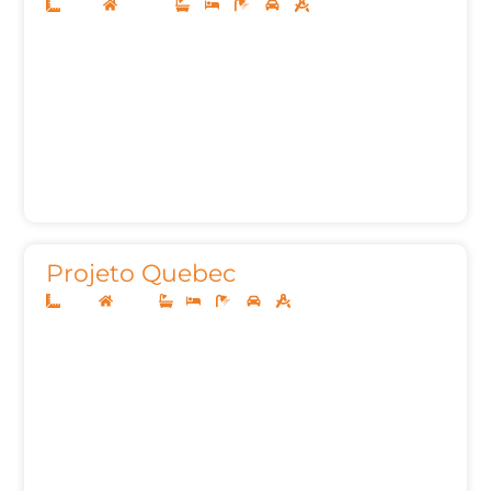
10x20
Sobrado
3
3
5
2
205,47m²
Projeto Quebec
8x20
Térreo
1
3
2
2
104m²