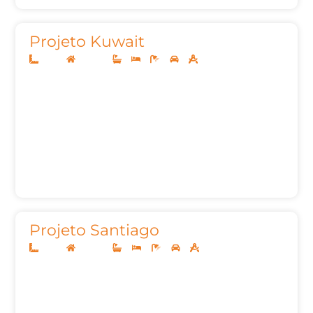
Projeto Kuwait
22x50
Sobrado
5
5
7
3
427,81m²
Projeto Santiago
22x45
Sobrado
4
4
7
3
605,21m²