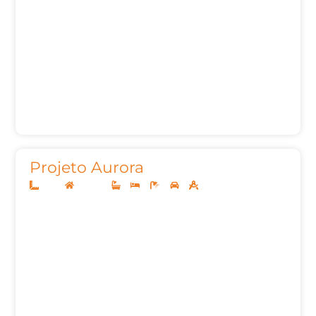
Projeto Aurora
12x25
Sobrado
3
4
5
2
259,09m²