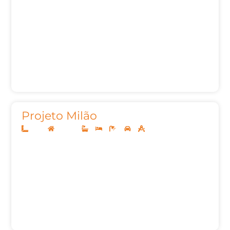
Projeto Milão
10x25
Sobrado
3
3
4
2
272m²