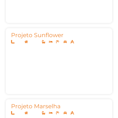
Projeto Sunflower
10x25
Sobrado
3
3
5
2
201,78m²
Projeto Marselha
12x30
Sobrado
3
3
5
2
268,57m²