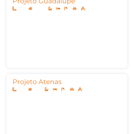
Projeto Guadalupe
10x40
Sobrado
5
5
7
4
456,41m²
Projeto Atenas
26x41
Térreo
4
4
6
3
294,65m²