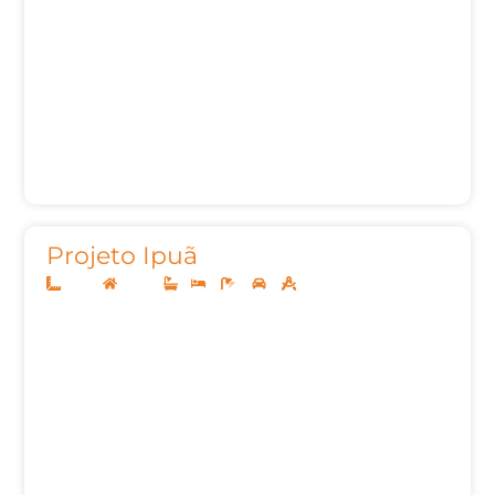
Projeto Ipuã
10x25
Térreo
1
3
3
2
159,68m²