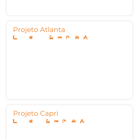
Projeto Atlanta
10x25
Sobrado
3
3
4
2
221m²
Projeto Capri
10x25
Térreo
3
3
4
2
142,58m²