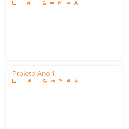
10x25
Térreo
3
3
4
2
140,00m²
Projeto Anori
20x35
Térreo
3
3
5
2
248,28m²