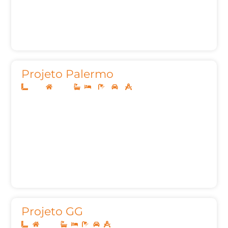
Projeto Palermo
8x20
Térreo
2
1
2
50,05m²
Projeto GG
Térreo