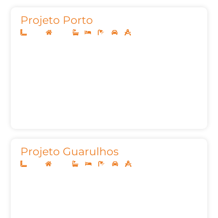
Projeto Porto
14x30
Térreo
1
2
3
2
154,28m²
Projeto Guarulhos
10x25
Térreo
3
3
5
2
177,83m²