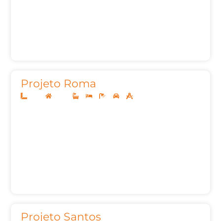
Projeto Roma
12x25
Térreo
3
3
5
2
155,00m²
Projeto Santos