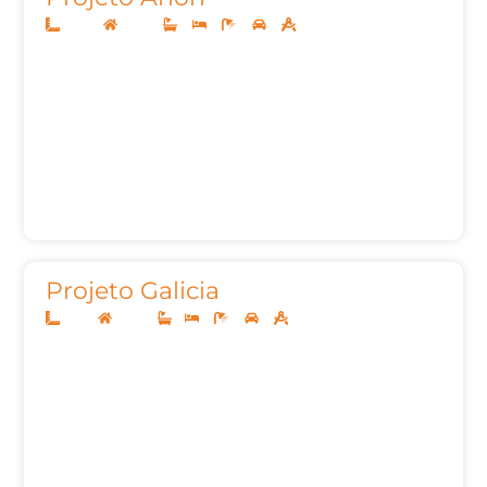
20x35
Térreo
3
3
5
2
248,28m²
Projeto Galicia
8x20
Térreo
1
3
2
2
70,61