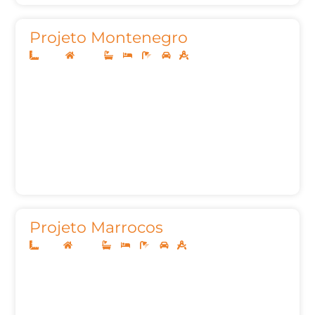
Projeto Montenegro
12x30
Térreo
3
3
3
1
175,42m²
Projeto Marrocos
8x20
Térreo
2
3
3
1
88,00m²