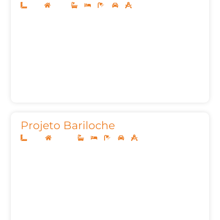
11x25
Térreo
3
3
4
2
133,79m²
Projeto Bariloche
12x25
Sobrado
3
3
5
2
272,30