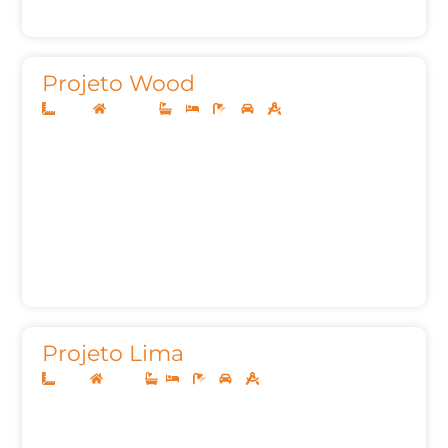
Projeto Wood
10x25
Sobrado
3
3
5
2
197,66m²
Projeto Lima
8x20
Térreo
2
1
2
72,00m²