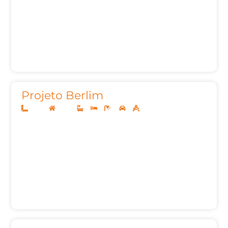
Projeto Berlim
20x45
Térreo
3
3
6
3
487,29m²