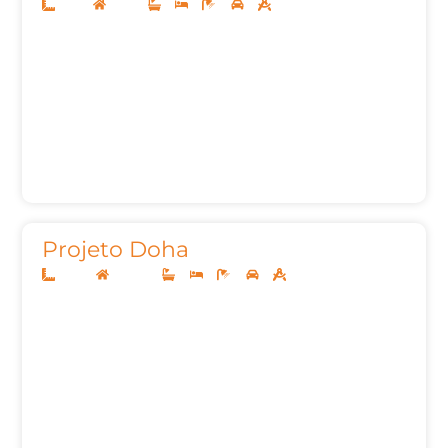
10x25
Térreo
3
3
4
2
140,00m²
Projeto Doha
20x50
Sobrado
4
5
8
3
697,87m²