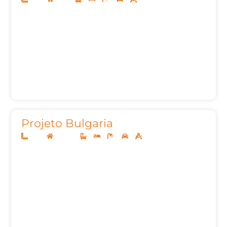
Projeto Bulgaria
12x25
Sobrado
3
3
5
2
200m²