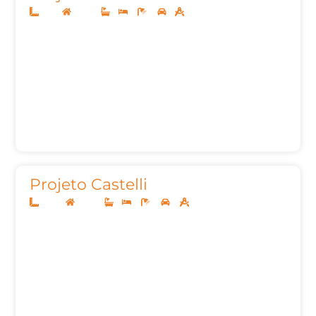
5x25
Térreo
1
2
2
1
53m²
Projeto Castelli
10x25
Térreo
1
3
2
2
115,69m²