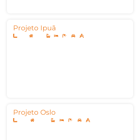
Projeto Ipuã
10x25
Térreo
1
3
3
2
159,68m²
Projeto Oslo
20x40
Sobrado
4
4
9
3
623,47m²