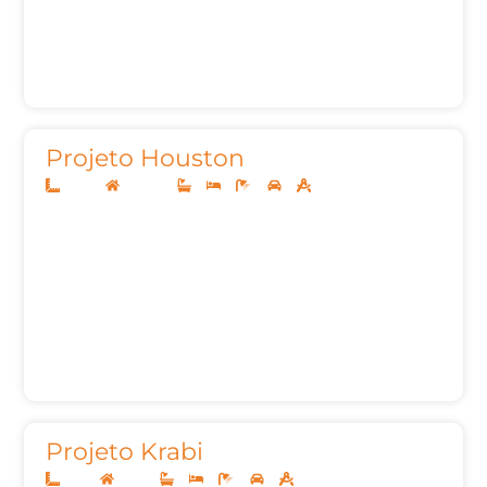
Projeto Houston
20x40
Sobrado
5
5
9
3
747,69m²
Projeto Krabi
12x25
Térreo
3
3
4
2
160m²