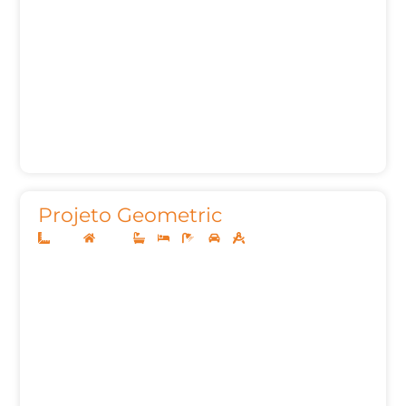
Projeto Geometric
12x25
Térreo
3
3
4
2
160,00m²