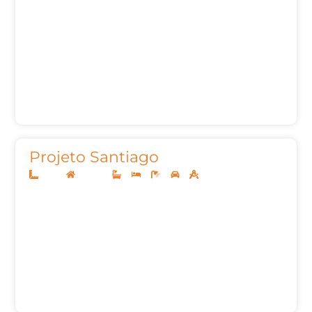
Projeto Santiago
22x45
Sobrado
4
4
7
3
605,21m²