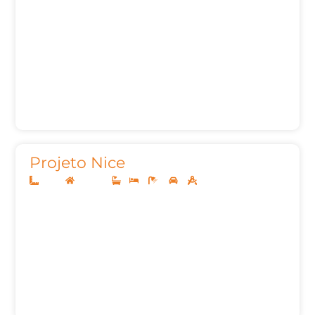
Projeto Nice
12x30
Sobrado
1
3
4
2
224,42m²