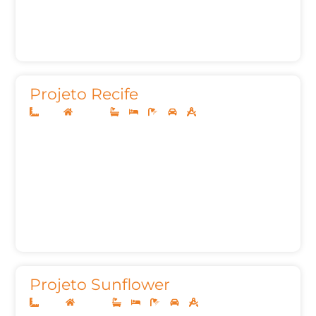
Projeto Recife
11x27
Sobrado
3
3
5
2
224,31m²
Projeto Sunflower
10x25
Sobrado
3
3
5
2
201,78m²