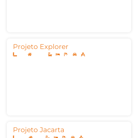
Projeto Explorer
8x20
Sobrado
1
3
3
2
128,82m²
Projeto Jacarta
12x30
Térreo
3
3
5
2
182,40m²