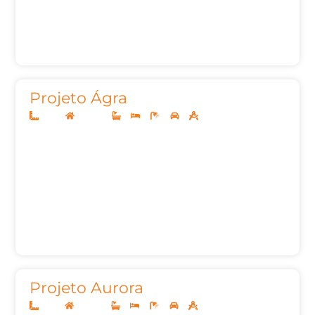
Projeto Ágra
12x30
Sobrado
3
4
5
2
373,00m²
Projeto Aurora
12x25
Sobrado
3
4
5
2
259,09m²