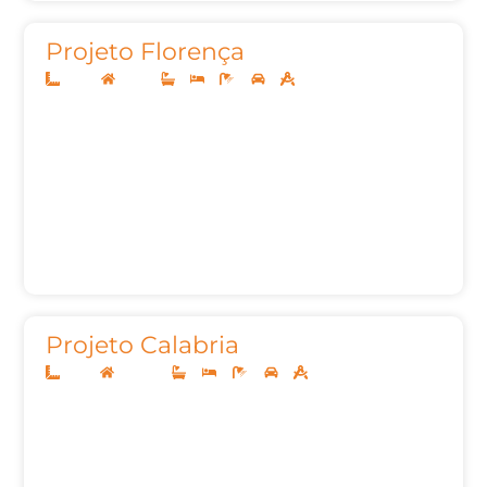
Projeto Florença
10x25
Térreo
3
3
4
2
140,00
Projeto Calabria
12x25
Sobrado
4
4
6
2
262,83m²