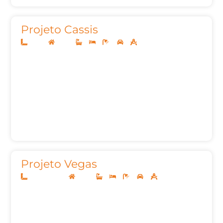
Projeto Cassis
26x40
Térreo
3
3
6
2
282,44m²
Projeto Vegas
24x25(2 lotes)
Térreo
2
2
3
4
746,91m²