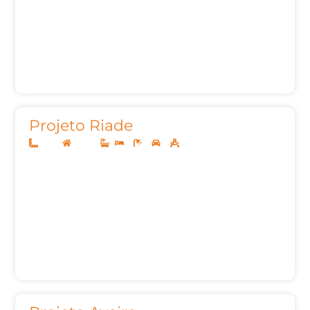
Projeto Riade
8x20
Térreo
2
1
2
62,00m²