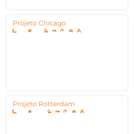
Projeto Chicago
14x35
Térreo
3
4
5
2
290,39m²
Projeto Rotterdam
12x30
Sobrado
3
3
5
2
203,27m²