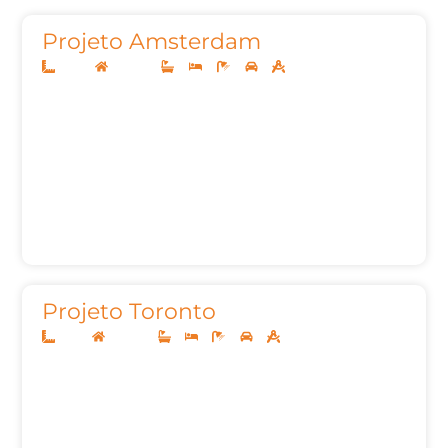
Projeto Amsterdam
24x33
Sobrado
4
4
7
3
622,76m²
Projeto Toronto
12x25
Sobrado
3
3
5
2
230,00m²