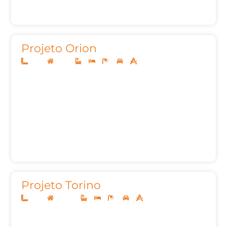
Projeto Orion
12x30
Térreo
3
3
5
2
175,00
Projeto Torino
10x25
Sobrado
3
3
6
2
161m²