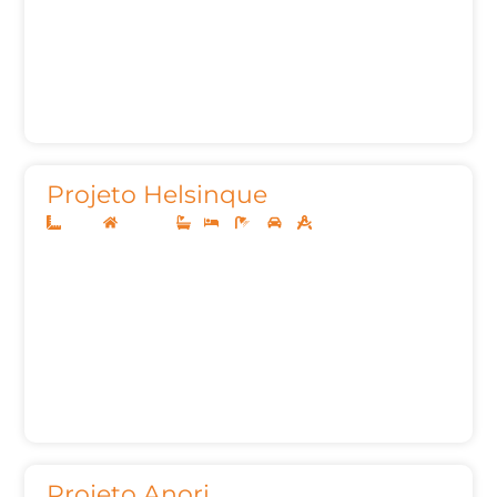
Projeto Helsinque
12x30
Sobrado
1
4
4
2
256,51m²
Projeto Anori