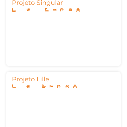
Projeto Singular
10x25
Sobrado
3
3
6
2
161
Projeto Lille
12x30
Térreo
3
3
4
2
212,00m²