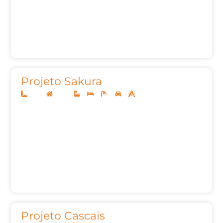
Projeto Sakura
13x30
Térreo
3
4
5
2
187,00m²
Projeto Cascais