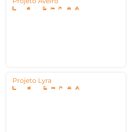
Projeto Aveiro
11x25
Térreo
3
3
4
2
133,79m²
Projeto Lyra
12x25
Térreo
3
3
5
2
155,00m²