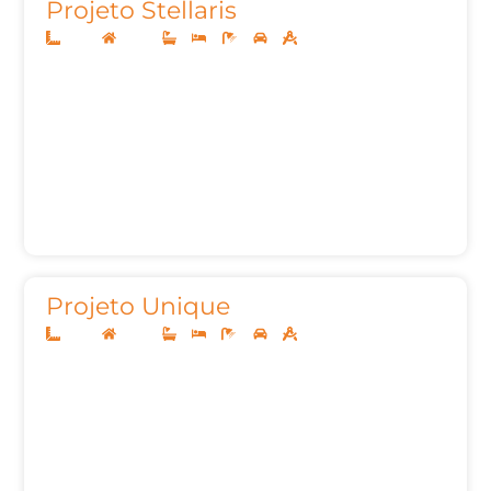
Projeto Stellaris
14x35
Térreo
3
4
5
2
288,07m²
Projeto Unique
10x25
Térreo
3
3
4
2
140,00m²