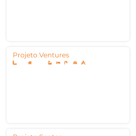
Projeto Ventures
12x25
Sobrado
3
3
6
2
285,83m²