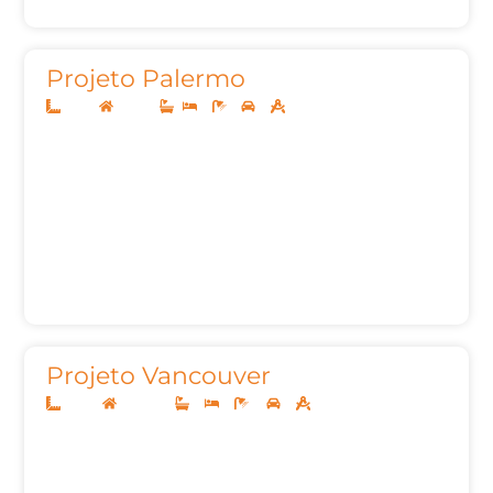
Projeto Palermo
8x20
Térreo
2
1
2
50,05m²
Projeto Vancouver
10x25
Sobrado
3
3
6
2
179m²