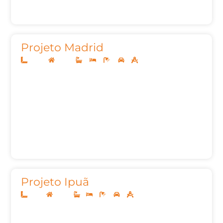
Projeto Madrid
20x40
Térreo
4
4
6
3
395,24m²
Projeto Ipuã
10x25
Térreo
1
3
3
2
159,68m²