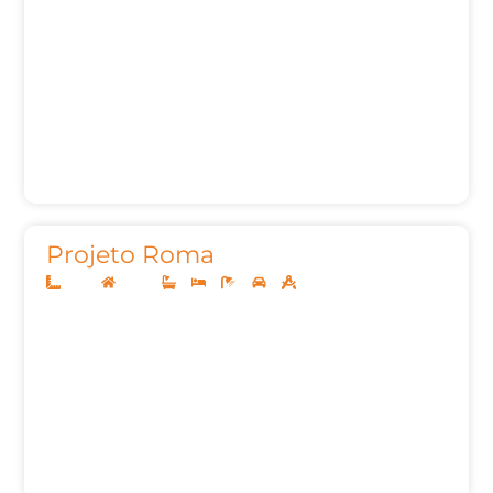
Projeto Roma
12x25
Térreo
3
3
5
2
155,00m²