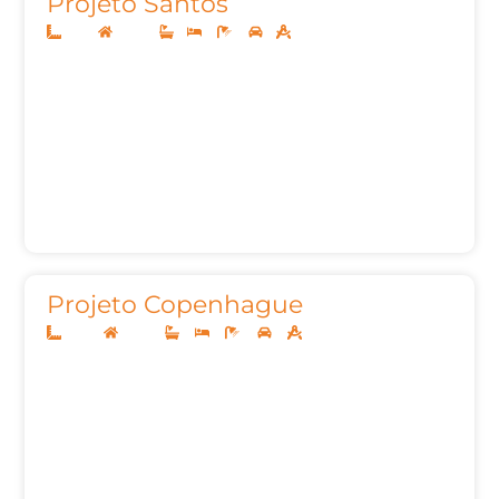
Projeto Santos
5x25
Térreo
1
2
2
1
53m²
Projeto Copenhague
10x25
Térreo
3
3
4
2
145,00m²