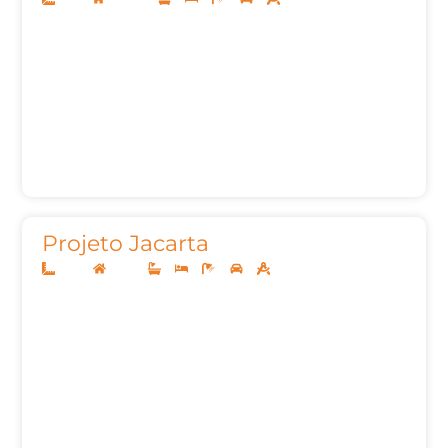
Projeto Jacarta
12x30
Térreo
3
3
5
2
182,40m²