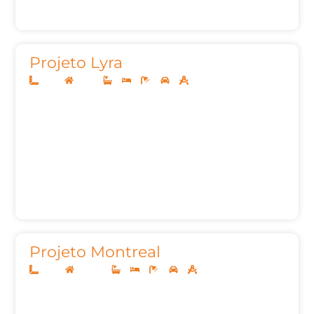
Projeto Lyra
12x25
Térreo
3
3
5
2
155,00m²
Projeto Montreal
12x30
Sobrado
3
3
5
2
253,41