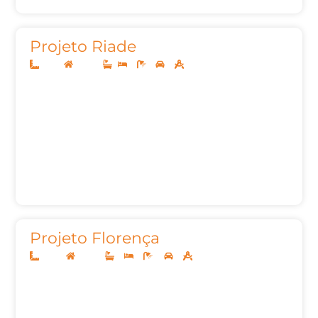
Projeto Riade
8x20
Térreo
2
1
2
62,00m²
Projeto Florença
10x25
Térreo
3
3
4
2
140,00