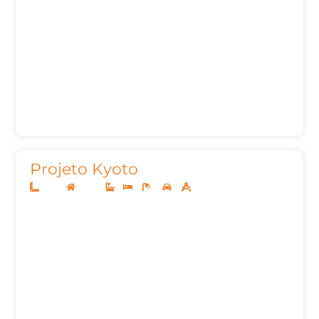
Projeto Kyoto
10x25
Térreo
1
3
3
2
127,00m²