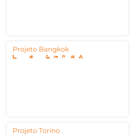
Projeto Bangkok
20x40
Térreo
3
3
4
2
312,00m²
Projeto Torino