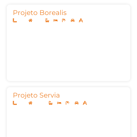
Projeto Borealis
13x30
Térreo
3
4
5
2
187,00
Projeto Servia
14x35
Sobrado
4
4
6
3
347,64m²