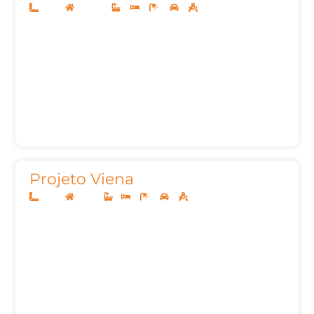
10x25
Sobrado
3
3
6
2
161m²
Projeto Viena
10x25
Térreo
1
3
3
2
127,00