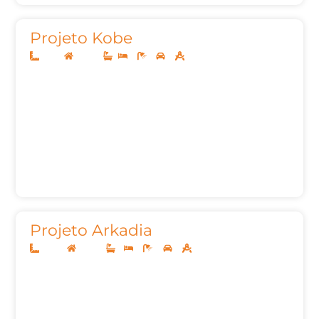
Projeto Kobe
8x20
Térreo
2
1
2
50,05m²
Projeto Arkadia
10x20
Térreo
1
3
3
2
92,22m²