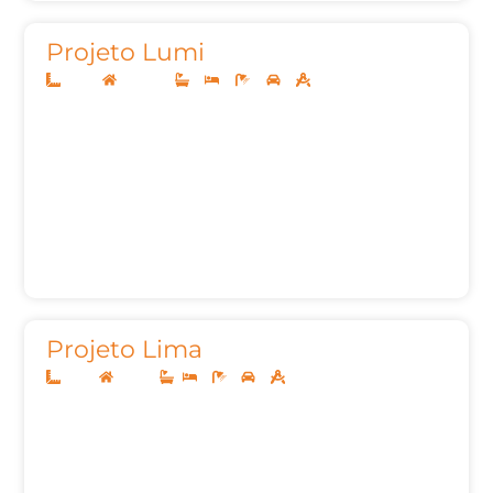
Projeto Lumi
14x35
Sobrado
3
4
5
3
350,00m²
Projeto Lima
8x20
Térreo
2
1
2
72,00m²