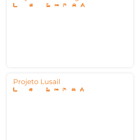
10x25
Térreo
3
3
4
2
129,96m²
Projeto Lusail
12x25
Térreo
3
3
5
2
165,24m²