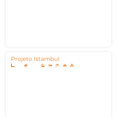
Projeto Istambul
12x35
Sobrado
4
4
5
2
246,52m²