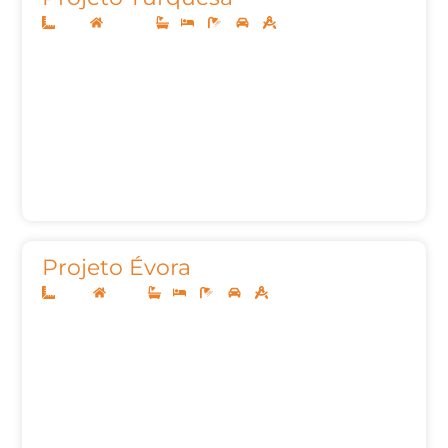
8x20
Sobrado
1
3
3
2
91,56m²
Projeto Évora
10x25
Térreo
1
3
2
2
123m²