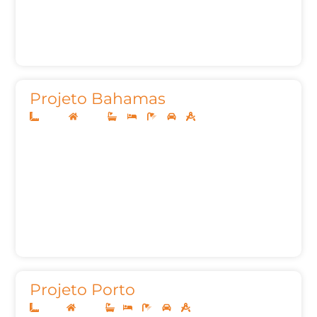
Projeto Bahamas
20x40
Térreo
4
4
7
3
342m²
Projeto Porto
14x30
Térreo
1
2
3
2
154,28m²