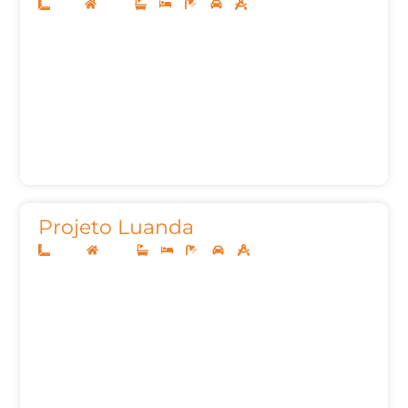
13x30
Térreo
3
4
5
2
187,00m²
Projeto Luanda
32x50
Térreo
3
3
6
6
339,66m²