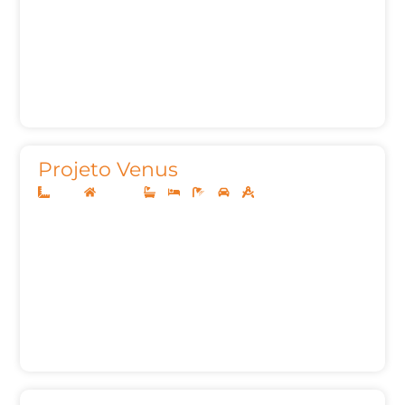
Projeto Venus
14x35
Sobrado
5
5
7
3
469m²