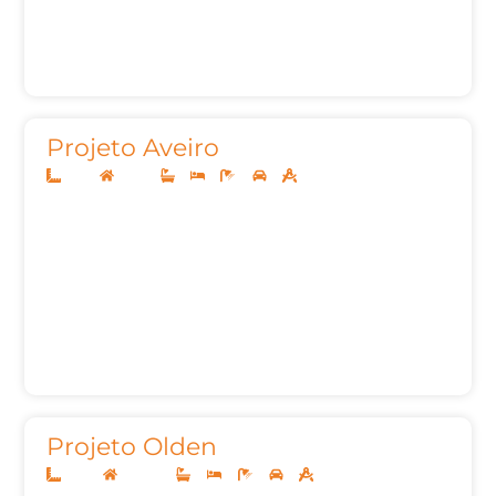
Projeto Aveiro
11x25
Térreo
3
3
4
2
133,79m²
Projeto Olden
12x30
Sobrado
4
4
7
2
292,00m²