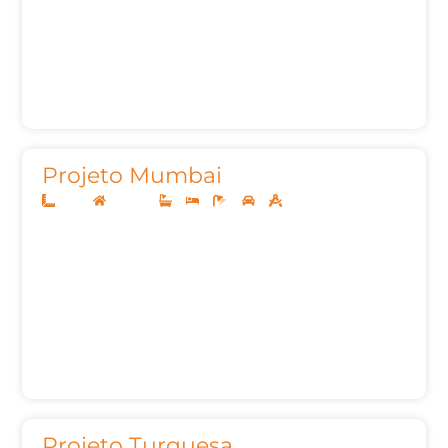
Projeto Mumbai
13x30
Sobrado
3
3
6
2
264,32m²
Projeto Turquesa