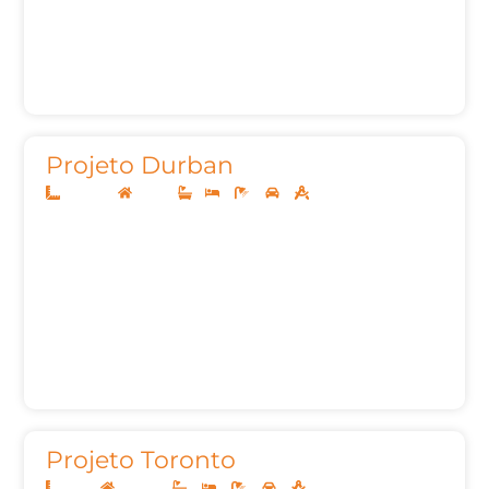
Projeto Durban
12,50x20
Térreo
1
3
3
2
162,26m²
Projeto Toronto
12x25
Sobrado
3
3
5
2
230,00m²