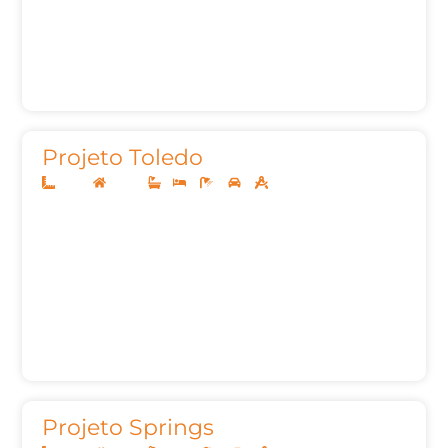
Projeto Toledo
10x25
Térreo
1
3
2
2
130,02m²
Projeto Springs