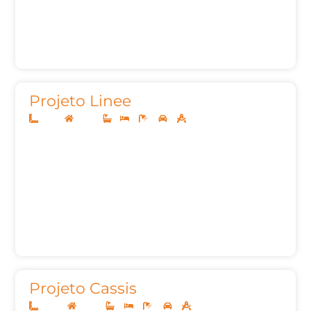
Projeto Linee
10x25
Térreo
1
3
3
2
145,88m²
Projeto Cassis
26x40
Térreo
3
3
6
2
282,44m²