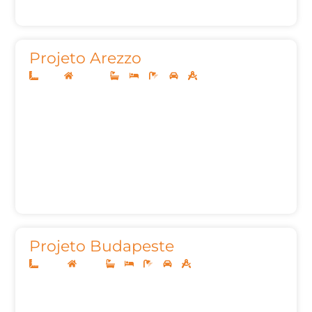
Projeto Arezzo
12x25
Sobrado
4
4
6
2
262,83
Projeto Budapeste
26x40
Térreo
5
5
7
3
540,97m²