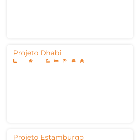
Projeto Dhabi
12x25
Térreo
3
3
5
2
152,33m²
Projeto Estamburgo