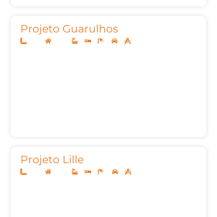
Projeto Guarulhos
10x25
Térreo
3
3
5
2
177,83m²
Projeto Lille
12x30
Térreo
3
3
4
2
212,00m²