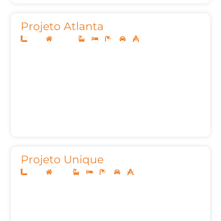
Projeto Atlanta
10x25
Sobrado
3
3
4
2
221m²
Projeto Unique
10x25
Térreo
3
3
4
2
140,00m²