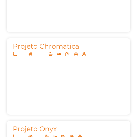
Projeto Chromatica
12x30
Sobrado
3
4
5
2
291,93m²
Projeto Onyx
10x25
Térreo
1
3
2
2
134,81m²