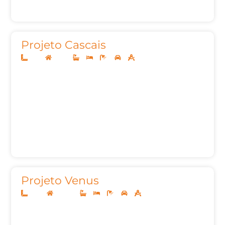
Projeto Cascais
11x25
Térreo
3
3
4
2
133,79m²
Projeto Venus
14x35
Sobrado
5
5
7
3
469m²