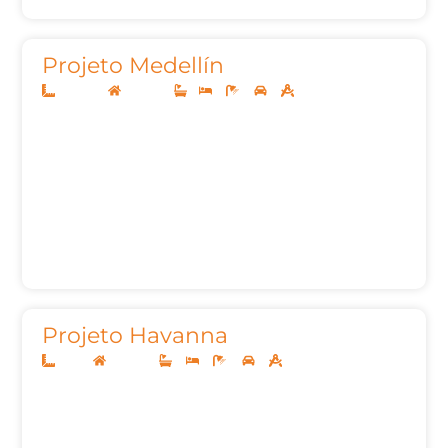
Projeto Medellín
12,50x20
Sobrado
1
3
3
2
102,78m²
Projeto Havanna
10x25
Sobrado
3
3
6
2
161,00m²