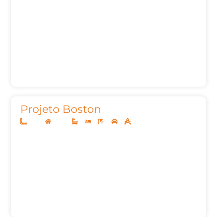
Projeto Boston
10x25
Térreo
2
3
3
2
105,35