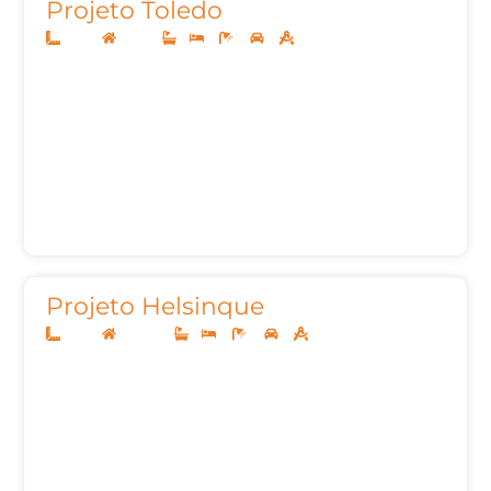
Projeto Toledo
10x25
Térreo
1
3
2
2
130,02m²
Projeto Helsinque
12x30
Sobrado
1
4
4
2
256,51m²