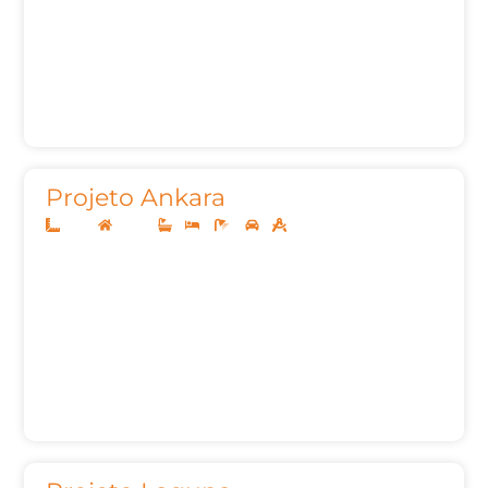
Projeto Ankara
8x20
Térreo
1
3
2
1
85,00m²