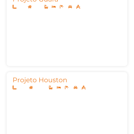
10x25
Térreo
1
3
3
2
136,78m²
Projeto Houston
20x40
Sobrado
5
5
9
3
747,69m²