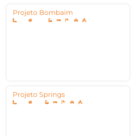
Projeto Bombaim
10x25
Sobrado
4
4
8
2
299,00m²
Projeto Springs
13x30
Térreo
3
4
5
2
187,00m²