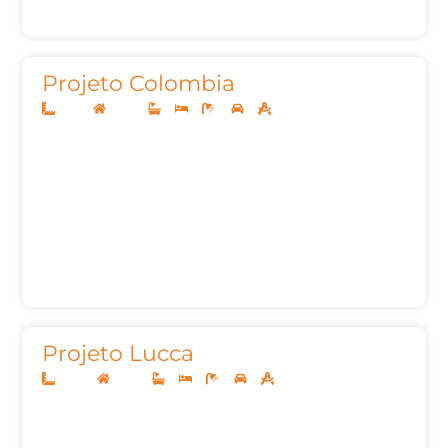
Projeto Colombia
10x25
Térreo
3
3
4
2
164,10m²
Projeto Lucca
20x40
Térreo
3
3
5
3
244,61m²