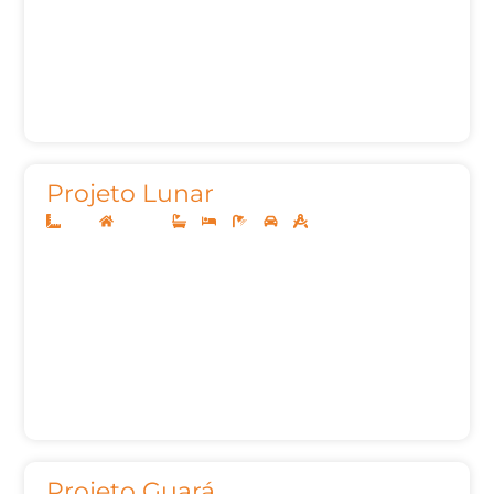
Projeto Lunar
11x25
Sobrado
3
4
5
2
230,80m²
Projeto Guará