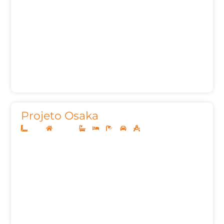
Projeto Osaka
12x25
Sobrado
3
5
5
2
282,26m²