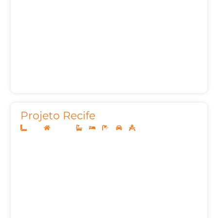
Projeto Recife
11x27
Sobrado
3
3
5
2
224,31m²