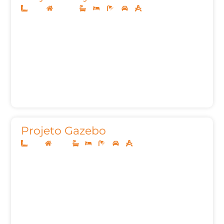
12x30
Sobrado
3
4
6
2
243,04m²
Projeto Gazebo
8x20
Térreo
1
2
2
2
62,00m²