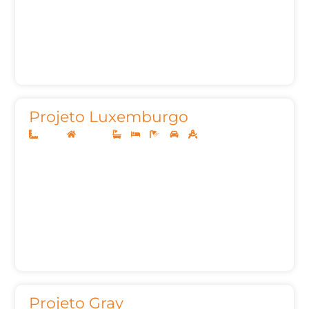
Projeto Luxemburgo
20x40
Sobrado
3
3
6
3
465,92m²
Projeto Gray