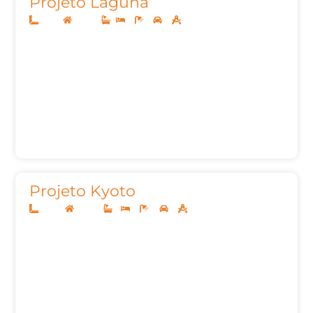
Projeto Laguna
8x20
Térreo
2
1
2
72,04m²
Projeto Kyoto
10x25
Térreo
1
3
3
2
127,00m²