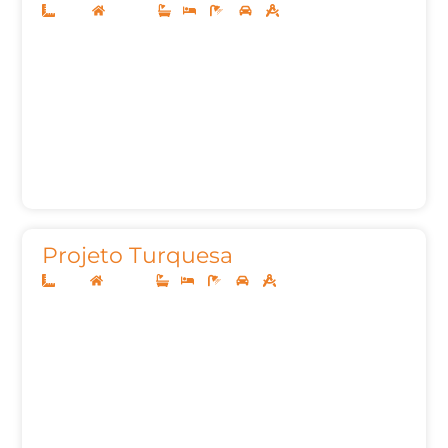
12x25
Sobrado
1
3
4
2
214,51m²
Projeto Turquesa
8x20
Sobrado
1
3
3
2
91,56m²