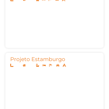
Projeto Estamburgo
10x25
Térreo
3
3
4
2
129,96m²