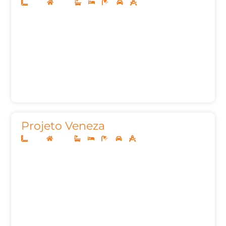
10x25
Térreo
3
3
4
2
145,00m²
Projeto Veneza
12x25
Térreo
3
3
5
2
155,00