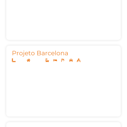
Projeto Barcelona
15x40
Sobrado
4
4
7
3
506m²