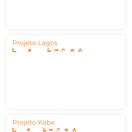
Projeto Lagos
10x30
Sobrado
-
-
4
2
358,42
Projeto Kobe
8x20
Térreo
2
1
2
50,05m²