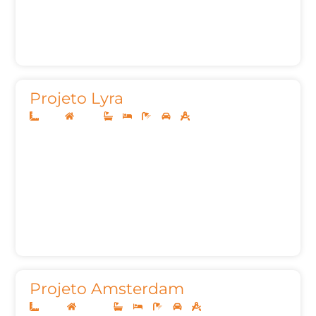
Projeto Lyra
12x25
Térreo
3
3
5
2
155,00m²
Projeto Amsterdam
24x33
Sobrado
4
4
7
3
622,76m²