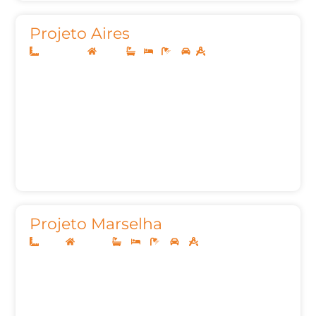
Projeto Aires
12,50x20,00
Térreo
1
1
2
158,53m²
Projeto Marselha
12x30
Sobrado
3
3
5
2
268,57m²