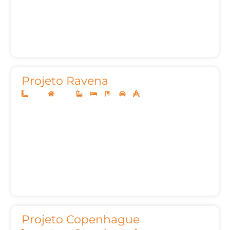
Projeto Ravena
14x35
Térreo
4
4
5
2
244,80
Projeto Copenhague