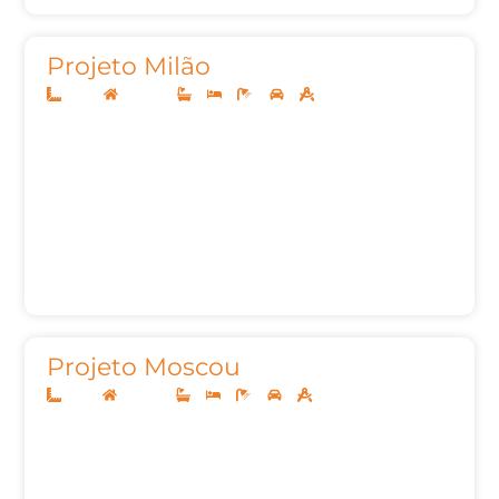
Projeto Milão
10x25
Sobrado
3
3
4
2
272m²
Projeto Moscou
12x25
Sobrado
3
5
5
2
248,73m²