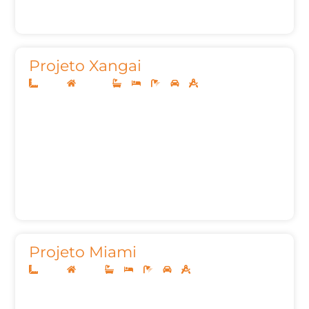
Projeto Xangai
20x48
Sobrado
4
4
7
3
269,65m²
Projeto Miami
20x40
Térreo
4
4
7
2
335m²