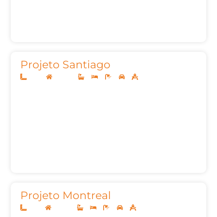
Projeto Santiago
22x45
Sobrado
4
4
7
3
605,21m²
Projeto Montreal
12x30
Sobrado
3
3
5
2
253,41