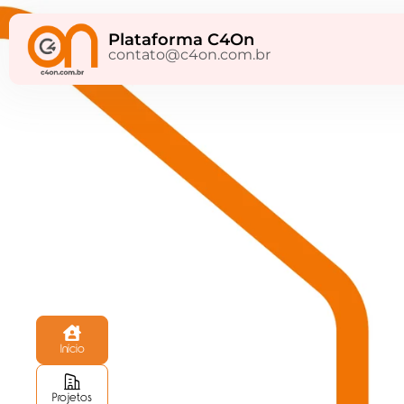
Plataforma C4On
contato@c4on.com.br
Início
Projetos