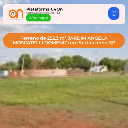
Plataforma C4On
contato@c4on.com.br
WhatsApp
Terreno de 252,3 m² JARDIM ANGELA
MOSCATELLI DOMENICI em Sertãozinho-SP