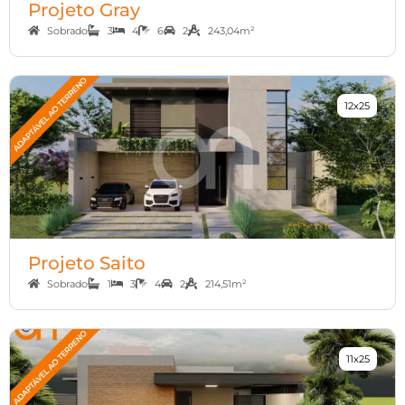
Projeto Gray
Sobrado
3
4
6
2
243,04m²
12x25
Projeto Saito
Sobrado
1
3
4
2
214,51m²
11x25