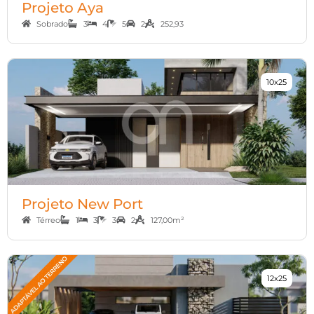
Projeto Aya
Sobrado
3
4
5
2
252,93
10x25
Projeto New Port
Térreo
1
3
3
2
127,00m²
12x25