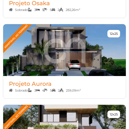
Projeto Osaka
Sobrado
3
5
5
2
282,26m²
12x25
Projeto Aurora
Sobrado
3
4
5
2
259,09m²
12x25