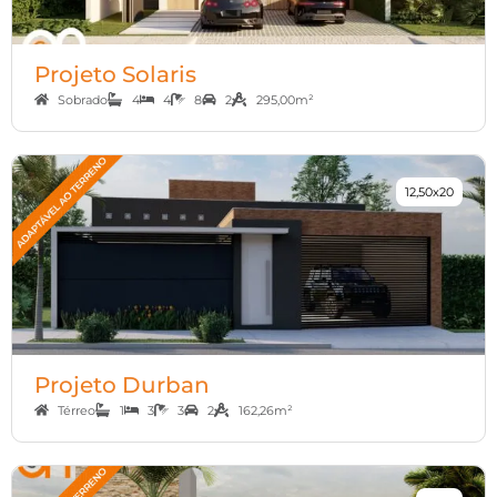
Projeto Solaris
Sobrado
4
4
8
2
295,00m²
12,50x20
Projeto Durban
Térreo
1
3
3
2
162,26m²