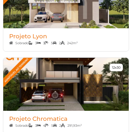
Projeto Lyon
Sobrado
3
3
5
2
242m²
12x30
Projeto Chromatica
Sobrado
3
4
5
2
291,93m²