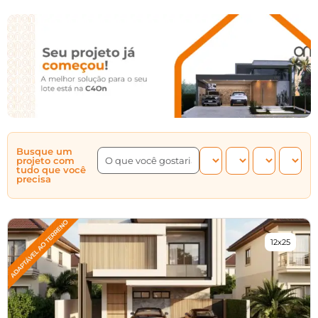
Busque um
projeto com
tudo que você
precisa
12x25