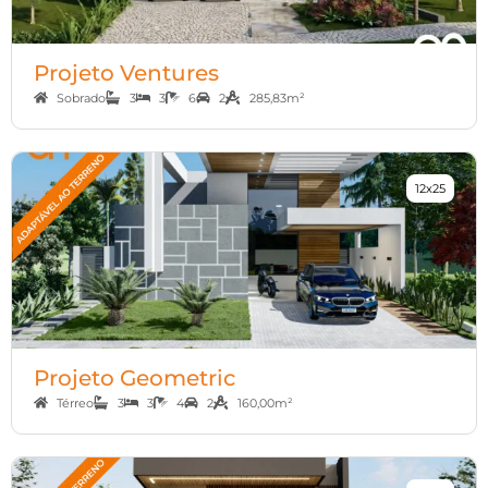
Projeto Ventures
Sobrado
3
3
6
2
285,83m²
12x25
Projeto Geometric
Térreo
3
3
4
2
160,00m²