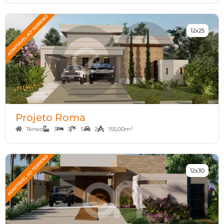
12x25
Projeto Roma
Térreo
3
3
5
2
155,00m²
12x30