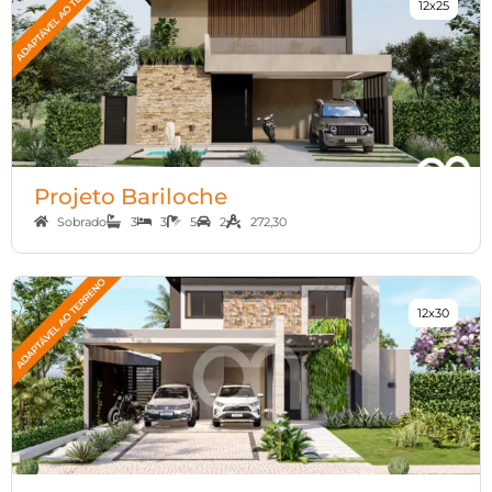
12x25
Projeto Bariloche
Sobrado
3
3
5
2
272,30
12x30