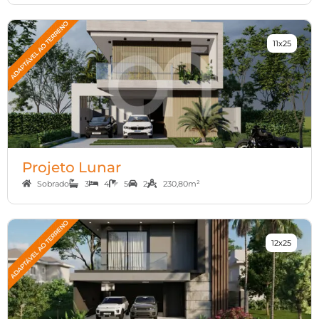
11x25
Projeto Lunar
Sobrado
3
4
5
2
230,80m²
12x25