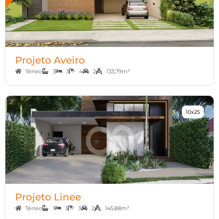
Projeto Aveiro
Térreo
3
3
4
2
133,79m²
10x25
Projeto Linee
Térreo
1
3
3
2
145,88m²