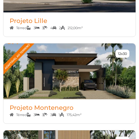
Projeto Lille
Térreo
3
3
4
2
212,00m²
12x30
Projeto Montenegro
Térreo
3
3
3
1
175,42m²