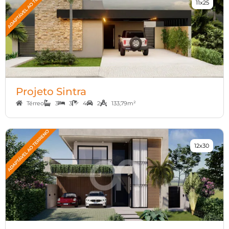
11x25
Projeto Sintra
Térreo
3
3
4
2
133,79m²
12x30