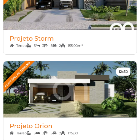
Projeto Storm
Térreo
3
3
5
2
155,00m²
12x30
Projeto Orion
Térreo
3
3
5
2
175,00