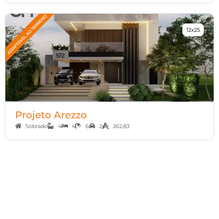
12x25
Projeto Arezzo
Sobrado
4
4
6
2
262,83