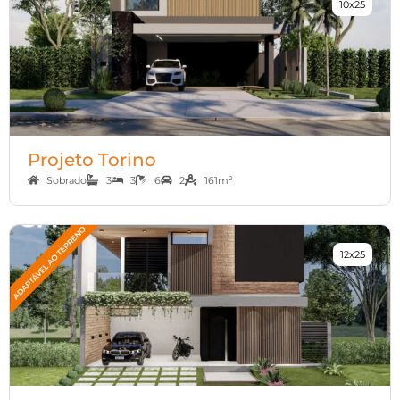
10x25
Projeto Torino
Sobrado
3
3
6
2
161m²
12x25