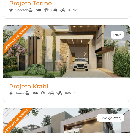
Projeto Torino
Sobrado
3
3
6
2
161m²
12x25
Projeto Krabi
Térreo
3
3
4
2
160m²
24x25(2 lotes)