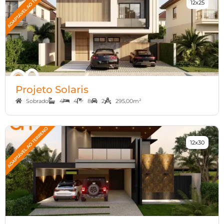
12x25
Projeto Solaris
Sobrado
4
4
8
2
295,00m²
12x30