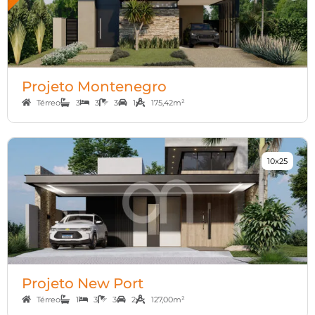
Projeto Montenegro
Térreo
3
3
3
1
175,42m²
10x25
Projeto New Port
Térreo
1
3
3
2
127,00m²