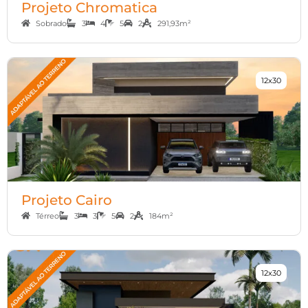
Projeto Chromatica
Sobrado
3
4
5
2
291,93m²
12x30
Projeto Cairo
Térreo
3
3
5
2
184m²
12x30