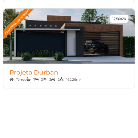
12,50x20
Projeto Durban
Térreo
1
3
3
2
162,26m²