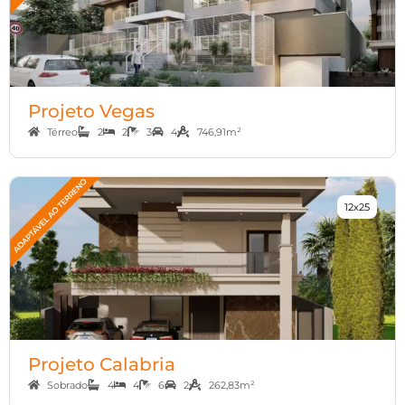
Projeto Vegas
Térreo
2
2
3
4
746,91m²
12x25
Projeto Calabria
Sobrado
4
4
6
2
262,83m²