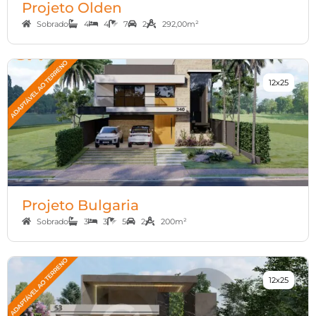
Projeto Olden
Sobrado
4
4
7
2
292,00m²
12x25
Projeto Bulgaria
Sobrado
3
3
5
2
200m²
12x25