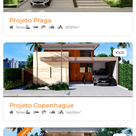
Projeto Praga
Térreo
1
3
3
2
157,97m²
10x25
Projeto Copenhague
Térreo
3
3
4
2
145,00m²