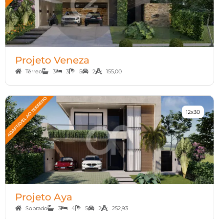
Projeto Veneza
Térreo
3
3
5
2
155,00
12x30
Projeto Aya
Sobrado
3
4
5
2
252,93