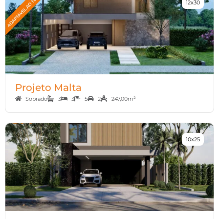
12x30
Projeto Malta
Sobrado
3
3
5
2
247,00m²
10x25