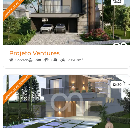
12x25
Projeto Ventures
Sobrado
3
3
6
2
285,83m²
12x30