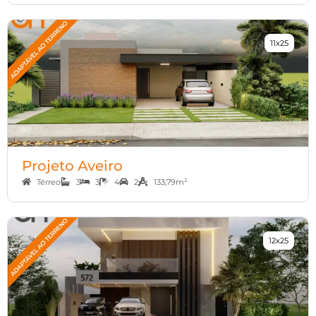
11x25
Projeto Aveiro
Térreo
3
3
4
2
133,79m²
12x25