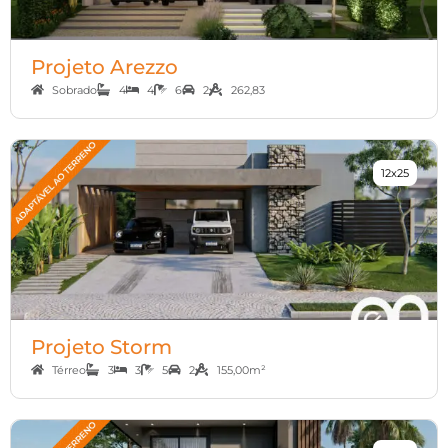
Projeto Arezzo
Sobrado
4
4
6
2
262,83
12x25
Projeto Storm
Térreo
3
3
5
2
155,00m²