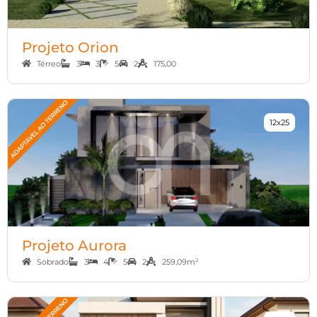
Projeto Orion
Térreo
3
3
5
2
175,00
12x25
Projeto Aurora
Sobrado
3
4
5
2
259,09m²