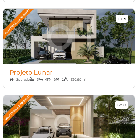
11x25
Projeto Lunar
Sobrado
3
4
5
2
230,80m²
12x30