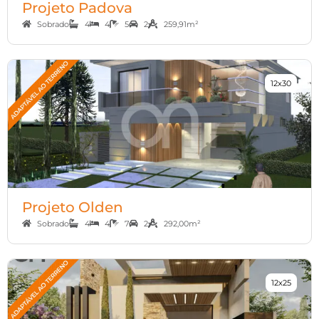
Projeto Padova
Sobrado
4
4
5
2
259,91m²
12x30
Projeto Olden
Sobrado
4
4
7
2
292,00m²
12x25