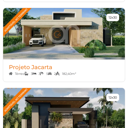
12x30
Projeto Jacarta
Térreo
3
3
5
2
182,40m²
12x30