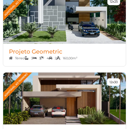
12x25
Projeto Geometric
Térreo
3
3
4
2
160,00m²
12x30