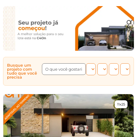
Busque um
projeto com
tudo que você
precisa
11x25