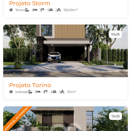
Projeto Storm
Térreo
3
3
5
2
155,00m²
10x25
Projeto Torino
Sobrado
3
3
6
2
161m²
12x25