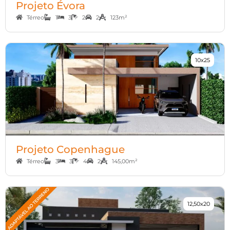
Projeto Évora
Térreo
1
3
2
2
123m²
10x25
Projeto Copenhague
Térreo
3
3
4
2
145,00m²
12,50x20