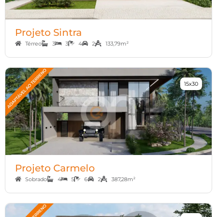
Projeto Sintra
Térreo
3
3
4
2
133,79m²
15x30
Projeto Carmelo
Sobrado
4
5
6
2
387,28m²