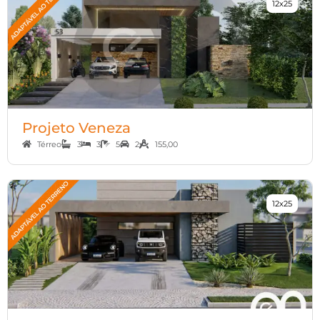
12x25
Projeto Veneza
Térreo
3
3
5
2
155,00
12x25