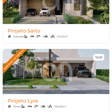
Projeto Saito
Sobrado
1
3
4
2
214,51m²
12x25
Projeto Lyra
Térreo
3
3
5
2
155,00m²