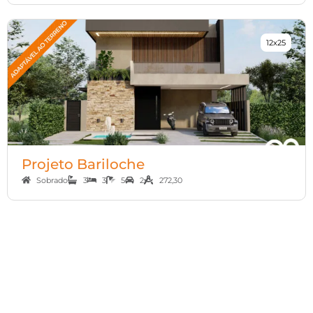
12x25
Projeto Bariloche
Sobrado
3
3
5
2
272,30