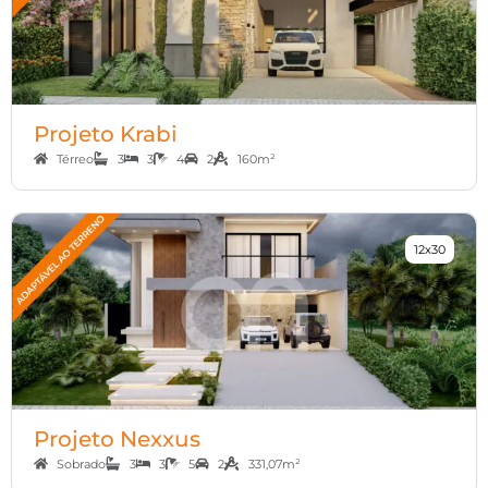
Projeto Krabi
Térreo
3
3
4
2
160m²
12x30
Projeto Nexxus
Sobrado
3
3
5
2
331,07m²