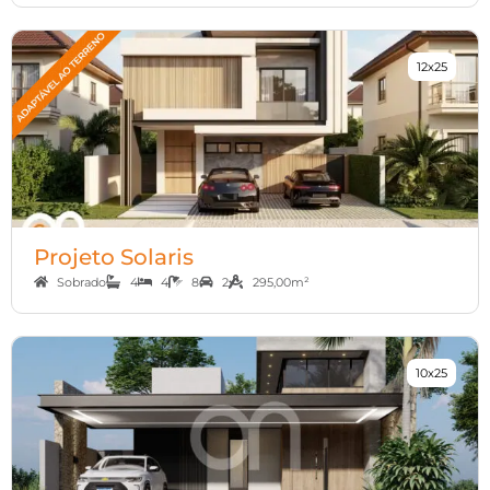
12x25
Projeto Solaris
Sobrado
4
4
8
2
295,00m²
10x25