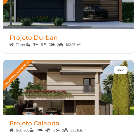
Projeto Durban
Térreo
1
3
3
2
162,26m²
12x25
Projeto Calabria
Sobrado
4
4
6
2
262,83m²