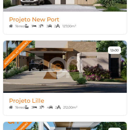
Projeto New Port
Térreo
1
3
3
2
127,00m²
12x30
Projeto Lille
Térreo
3
3
4
2
212,00m²