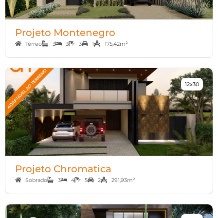
Projeto Montenegro
Térreo
3
3
3
1
175,42m²
12x30
Projeto Chromatica
Sobrado
3
4
5
2
291,93m²