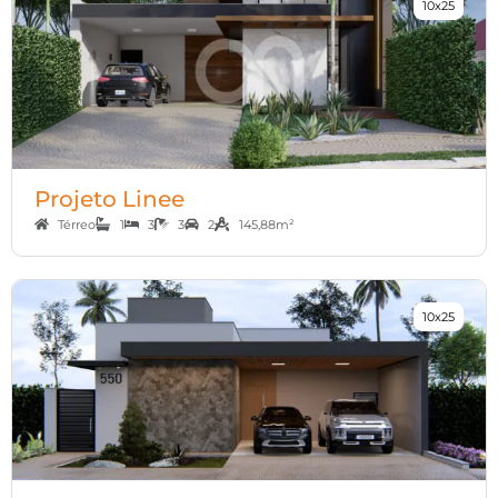
10x25
Projeto Linee
Térreo
1
3
3
2
145,88m²
10x25