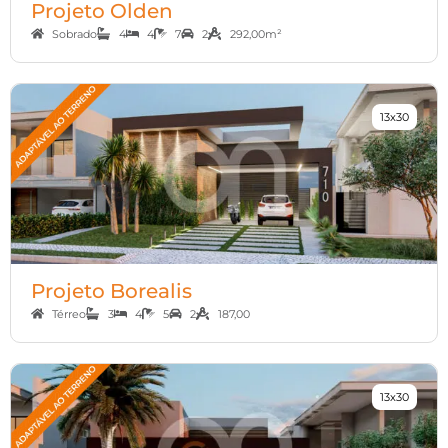
Projeto Olden
Sobrado
4
4
7
2
292,00m²
13x30
Projeto Borealis
Térreo
3
4
5
2
187,00
13x30