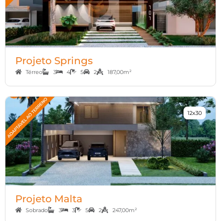
Projeto Springs
Térreo
3
4
5
2
187,00m²
12x30
Projeto Malta
Sobrado
3
3
5
2
247,00m²