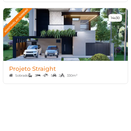
14x30
Projeto Straight
Sobrado
3
4
5
2
330m²