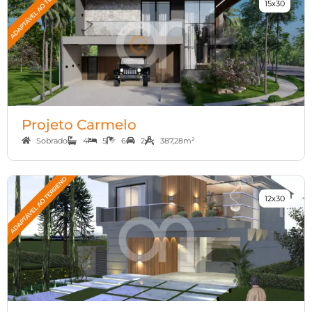
15x30
Projeto Carmelo
Sobrado
4
5
6
2
387,28m²
12x30