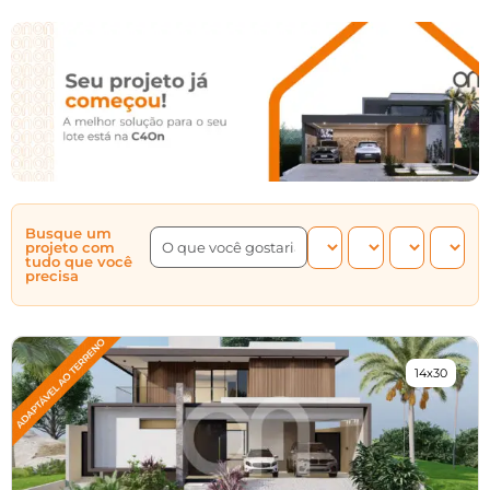
Busque um
projeto com
tudo que você
precisa
14x30