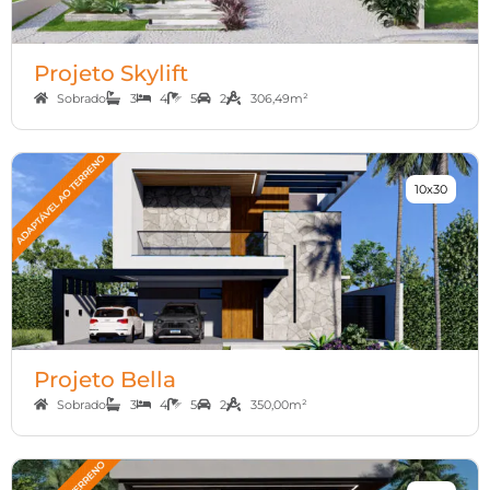
Projeto Skylift
Sobrado
3
4
5
2
306,49m²
10x30
Projeto Bella
Sobrado
3
4
5
2
350,00m²