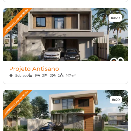
10x20
Projeto Antisano
Sobrado
1
3
3
2
147m²
8x20