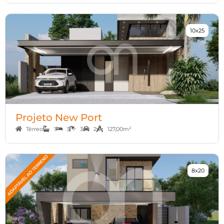
10x25
Projeto New Port
Térreo
1
3
3
2
127,00m²
8x20