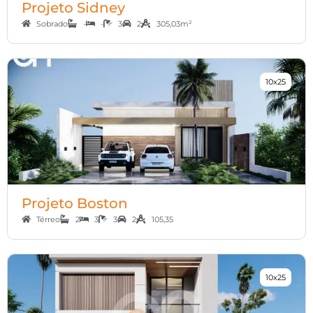
Projeto Sidney
Sobrado
-
-
3
2
305,03m²
10x25
Projeto Boston
Térreo
2
3
3
2
105,35
10x25