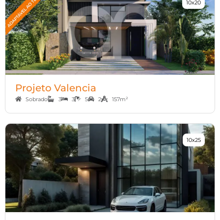
10x20
Projeto Valencia
Sobrado
3
3
5
2
157m²
10x25