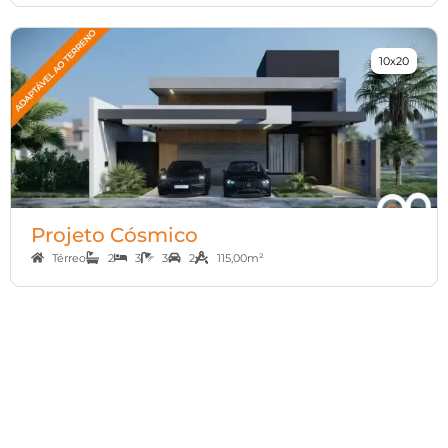
10x20
Projeto Cósmico
Térreo
2
3
3
2
115,00m²