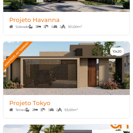
Projeto Havanna
Sobrado
3
3
6
2
161,00m²
10x20
Projeto Tokyo
Térreo
2
3
3
2
93,00m²