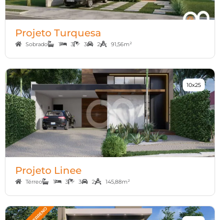
Projeto Turquesa
Sobrado
1
3
3
2
91,56m²
10x25
Projeto Linee
Térreo
1
3
3
2
145,88m²