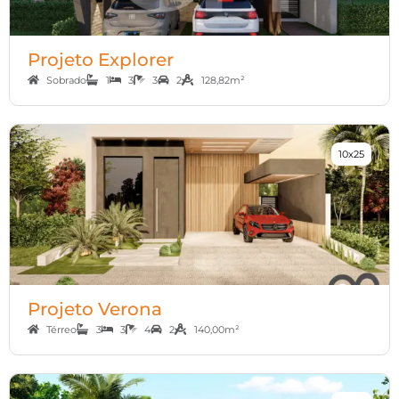
Projeto Explorer
Sobrado
1
3
3
2
128,82m²
10x25
Projeto Verona
Térreo
3
3
4
2
140,00m²