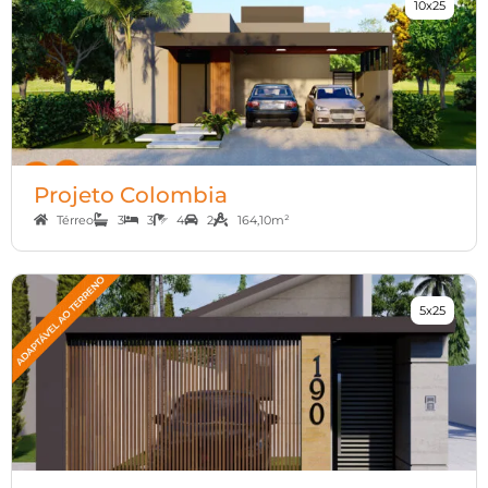
10x25
Projeto Colombia
Térreo
3
3
4
2
164,10m²
5x25