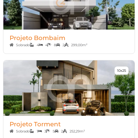
Projeto Bombaim
Sobrado
4
4
8
2
299,00m²
10x25
Projeto Torment
Sobrado
1
3
5
2
252,29m²