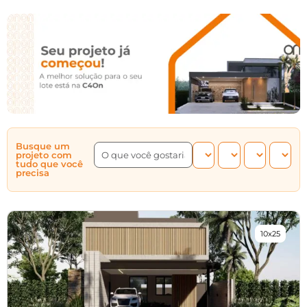
Busque um
projeto com
tudo que você
precisa
10x25