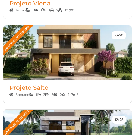
Projeto Viena
Térreo
1
3
3
2
127,00
10x20
Projeto Salto
Sobrado
1
3
3
2
147m²
12x25