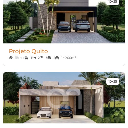
10x25
Projeto Quito
Térreo
1
2
3
2
140,00m²
10x25