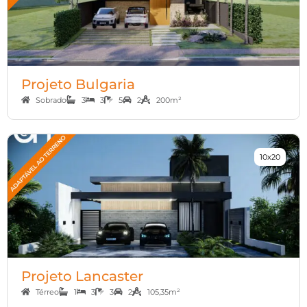
Projeto Bulgaria
Sobrado
3
3
5
2
200m²
10x20
Projeto Lancaster
Térreo
1
3
3
2
105,35m²