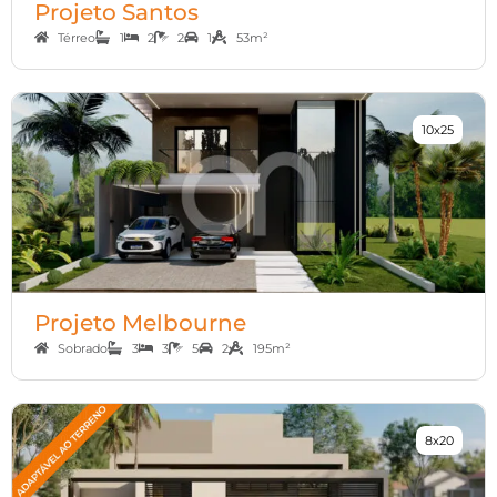
Projeto Santos
Térreo
1
2
2
1
53m²
10x25
Projeto Melbourne
Sobrado
3
3
5
2
195m²
8x20