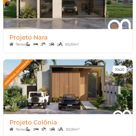
Projeto Nara
Térreo
1
2
2
2
65,00m²
10x20
Projeto Colônia
Térreo
2
3
3
2
93,00m²