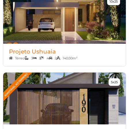
10x25
Projeto Ushuaia
Térreo
3
3
4
2
140,00m²
5x25