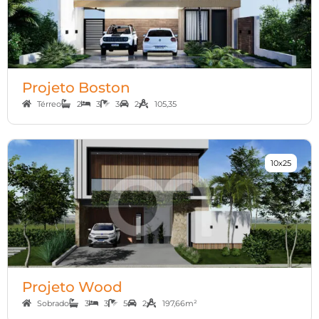
Projeto Boston
Térreo
2
3
3
2
105,35
10x25
Projeto Wood
Sobrado
3
3
5
2
197,66m²