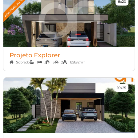
8x20
Projeto Explorer
Sobrado
1
3
3
2
128,82m²
10x25