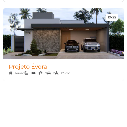
10x25
Projeto Évora
Térreo
1
3
2
2
123m²