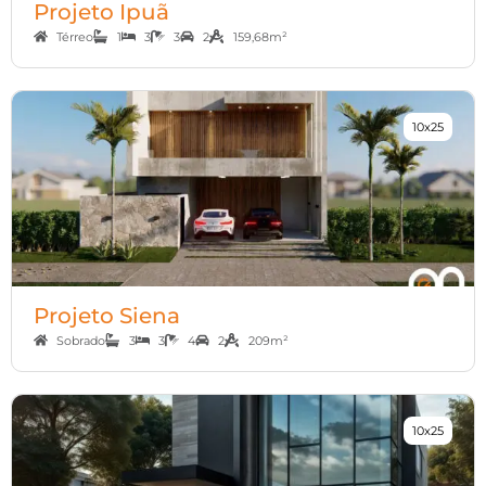
Projeto Ipuã
Térreo
1
3
3
2
159,68m²
10x25
Projeto Siena
Sobrado
3
3
4
2
209m²
10x25