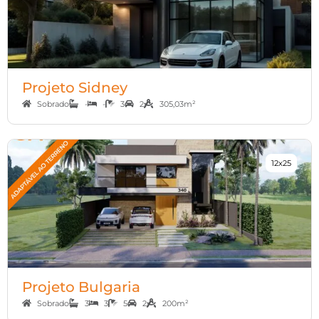
Projeto Sidney
Sobrado
-
-
3
2
305,03m²
12x25
Projeto Bulgaria
Sobrado
3
3
5
2
200m²