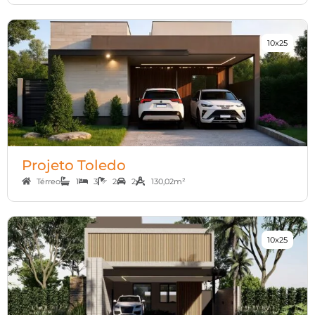
10x25
Projeto Toledo
Térreo
1
3
2
2
130,02m²
10x25