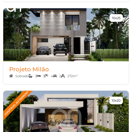
10x25
Projeto Milão
Sobrado
3
3
4
2
272m²
10x20