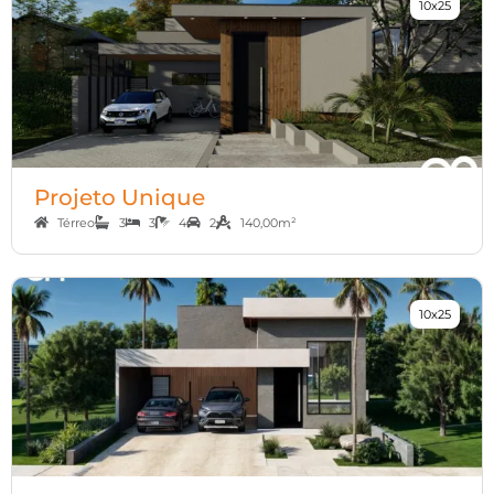
10x25
Projeto Unique
Térreo
3
3
4
2
140,00m²
10x25