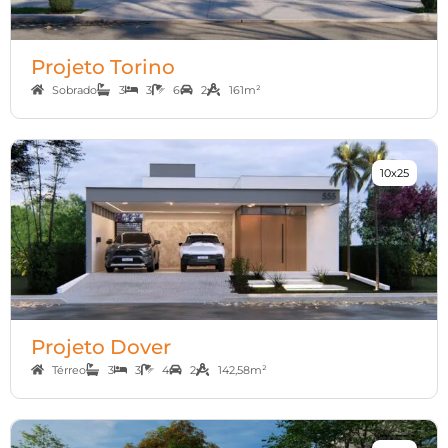
Projeto Torino
Sobrado
3
3
6
2
161m²
10x25
Projeto Dover
Térreo
3
3
4
2
142,58m²