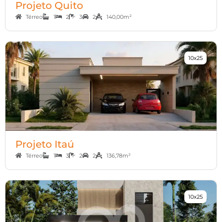
Projeto Quito
Térreo
1
2
3
2
140,00m²
10x25
Projeto Itaú
Térreo
1
3
2
2
136,78m²
10x25