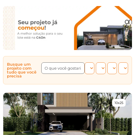
Busque um
projeto com
tudo que você
precisa
10x25