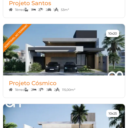
Projeto Santos
Térreo
1
2
2
1
53m²
10x20
Projeto Cósmico
Térreo
2
3
3
2
115,00m²
10x25