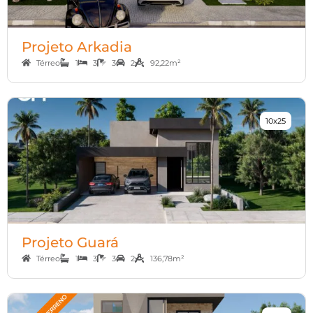
Projeto Arkadia
Térreo
1
3
3
2
92,22m²
10x25
Projeto Guará
Térreo
1
3
3
2
136,78m²