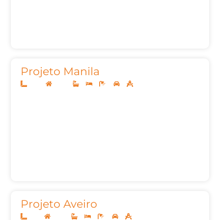
Projeto Manila
10x25
Térreo
3
3
4
2
150,03m²
Projeto Aveiro
11x25
Térreo
3
3
4
2
133,79m²