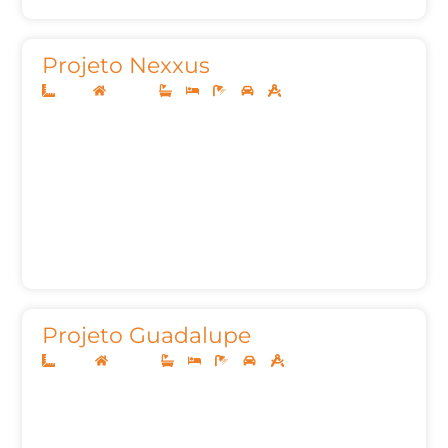
Projeto Nexxus
12x30
Sobrado
3
3
5
2
331,07m²
Projeto Guadalupe
10x40
Sobrado
5
5
7
4
456,41m²