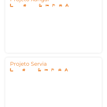
20x48
Sobrado
4
4
7
3
269,65m²
Projeto Servia
14x35
Sobrado
4
4
6
3
347,64m²