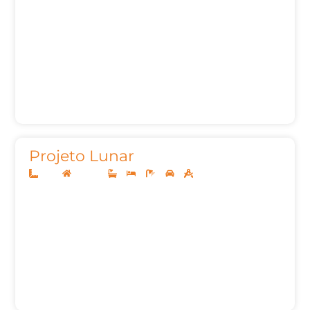
Projeto Lunar
11x25
Sobrado
3
4
5
2
230,80m²