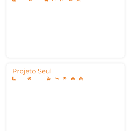
Projeto Seul
10x30
Sobrado
3
4
5
2
396,00m²