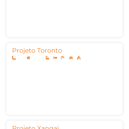
Projeto Toronto
12x25
Sobrado
3
3
5
2
230,00m²
Projeto Xangai