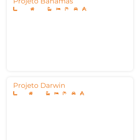
Projeto Bahamas
20x40
Térreo
4
4
7
3
342m²
Projeto Darwin
12x25
Térreo
3
3
5
2
165,24m²