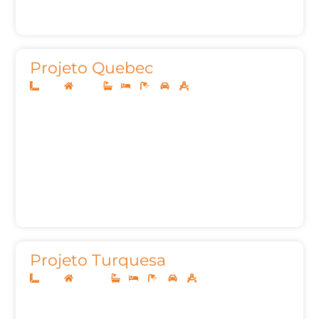
Projeto Quebec
8x20
Térreo
1
3
2
2
104m²
Projeto Turquesa
8x20
Sobrado
1
3
3
2
91,56m²