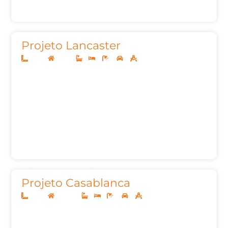
Projeto Lancaster
10x20
Térreo
1
3
3
2
105,35m²
Projeto Casablanca
10x30
Sobrado
-
-
4
3
298,58m²