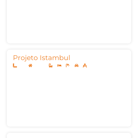
Projeto Istambul
12x35
Sobrado
4
4
5
2
246,52m²