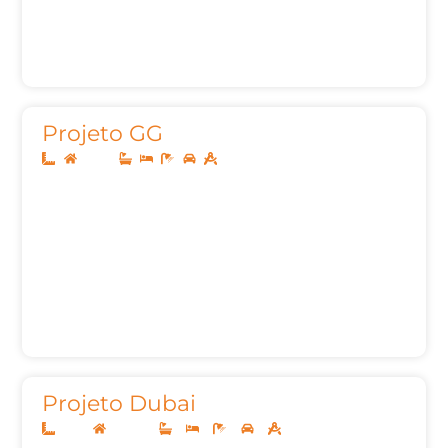
Projeto GG
Térreo
Projeto Dubai
13x30
Sobrado
3
3
5
2
241,68m²