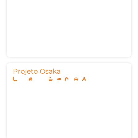
Projeto Osaka
12x25
Sobrado
3
5
5
2
282,26m²