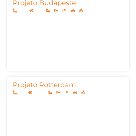
Projeto Budapeste
26x40
Térreo
5
5
7
3
540,97m²
Projeto Rotterdam
12x30
Sobrado
3
3
5
2
203,27m²