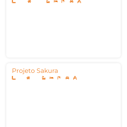
20x40
Sobrado
3
3
6
3
465,92m²
Projeto Sakura
13x30
Térreo
3
4
5
2
187,00m²