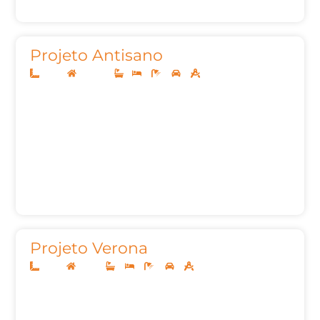
Projeto Antisano
10x20
Sobrado
1
3
3
2
147m²
Projeto Verona
10x25
Térreo
3
3
4
2
140,00m²