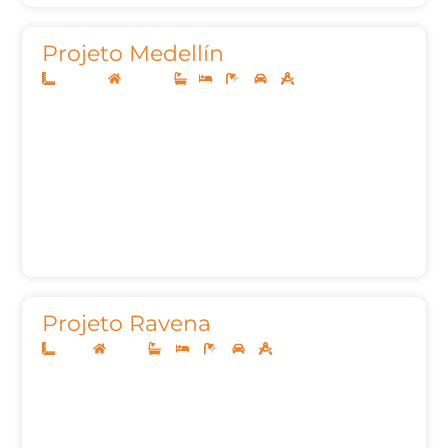
Projeto Medellín
12,50x20
Sobrado
1
3
3
2
102,78m²
Projeto Ravena
14x35
Térreo
4
4
5
2
244,80