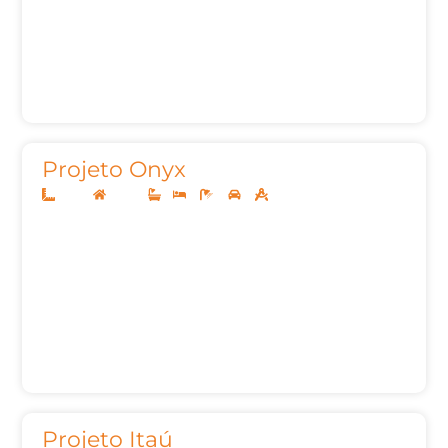
Projeto Onyx
10x25
Térreo
1
3
2
2
134,81m²
Projeto Itaú