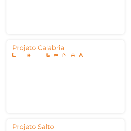
Projeto Calabria
12x25
Sobrado
4
4
6
2
262,83m²
Projeto Salto