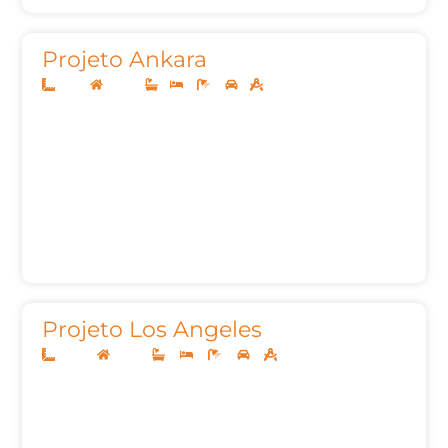
Projeto Ankara
8x20
Térreo
1
3
2
1
85,00m²
Projeto Los Angeles
40x29
Térreo
4
4
6
2
327,32m²