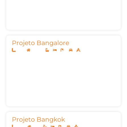
Projeto Bangalore
14x30
Sobrado
3
3
6
2
311,49m²
Projeto Bangkok
20x40
Térreo
3
3
4
2
312,00m²