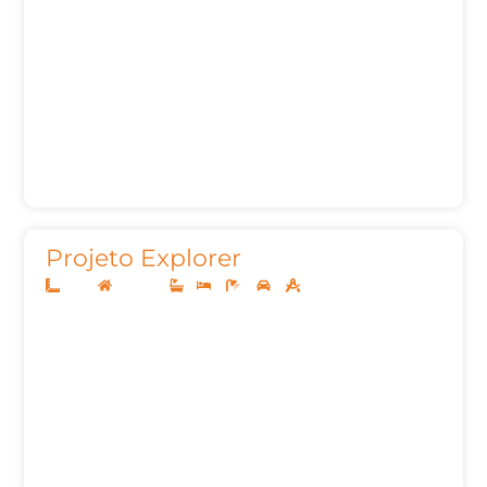
Projeto Explorer
8x20
Sobrado
1
3
3
2
128,82m²