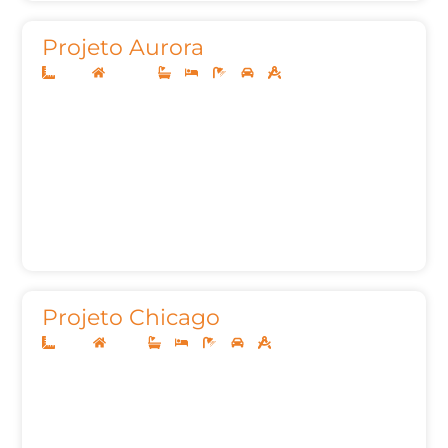
Projeto Aurora
12x25
Sobrado
3
4
5
2
259,09m²
Projeto Chicago
14x35
Térreo
3
4
5
2
290,39m²