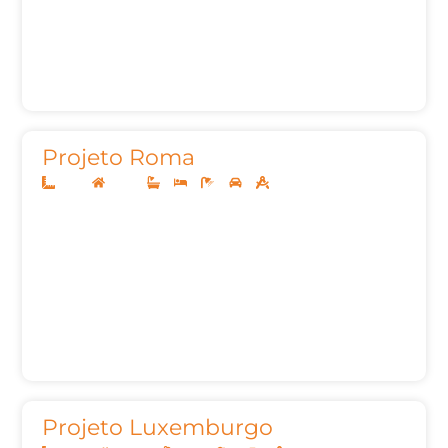
Projeto Roma
12x25
Térreo
3
3
5
2
155,00m²
Projeto Luxemburgo