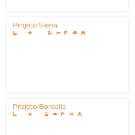
Projeto Siena
10x25
Sobrado
3
3
4
2
209m²
Projeto Borealis
13x30
Térreo
3
4
5
2
187,00