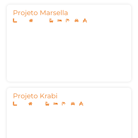
Projeto Marsella
10x20
Sobrado
3
3
5
2
205,47m²
Projeto Krabi
12x25
Térreo
3
3
4
2
160m²