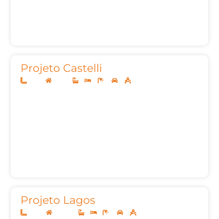
Projeto Castelli
10x25
Térreo
1
3
2
2
115,69m²
Projeto Lagos
10x30
Sobrado
-
-
4
2
358,42