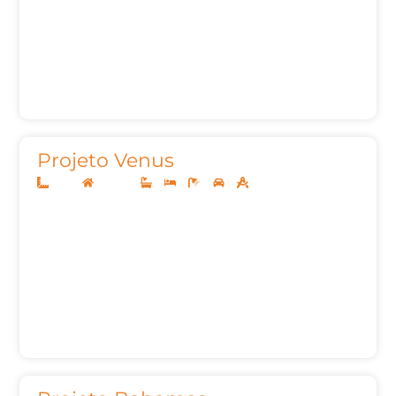
Projeto Venus
14x35
Sobrado
5
5
7
3
469m²