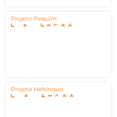
Projeto Pequim
7x20
Sobrado
1
3
3
2
99,06m²
Projeto Helsinque
12x30
Sobrado
1
4
4
2
256,51m²