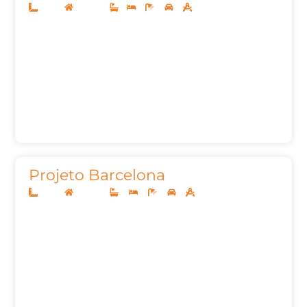
10x20
Sobrado
1
3
3
2
147m²
Projeto Barcelona
15x40
Sobrado
4
4
7
3
506m²