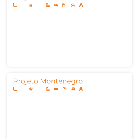
10x25
Térreo
1
3
2
2
136,78m²
Projeto Montenegro
12x30
Térreo
3
3
3
1
175,42m²