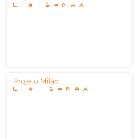
12x25
Térreo
3
3
5
2
155,00m²
Projeto Milão
10x25
Sobrado
3
3
4
2
272m²