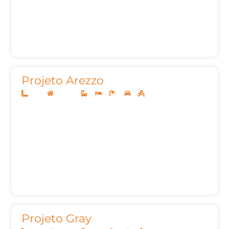
Projeto Arezzo
12x25
Sobrado
4
4
6
2
262,83
Projeto Gray