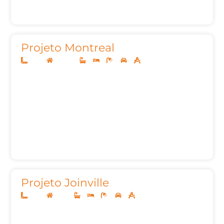
Projeto Montreal
12x30
Sobrado
3
3
5
2
253,41
Projeto Joinville
10x25
Térreo
2
3
3
2
105,35m²