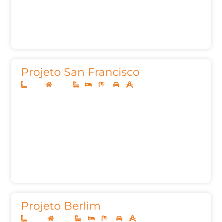
Projeto San Francisco
12x25
Térreo
1
3
4
2
155,22m²
Projeto Berlim
20x45
Térreo
3
3
6
3
487,29m²