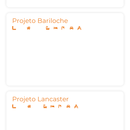
Projeto Bariloche
12x25
Sobrado
3
3
5
2
272,30
Projeto Lancaster
10x20
Térreo
1
3
3
2
105,35m²