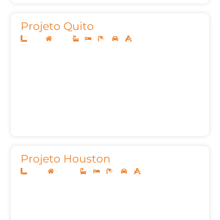
Projeto Quito
10x25
Térreo
1
2
3
2
140,00m²
Projeto Houston
20x40
Sobrado
5
5
9
3
747,69m²