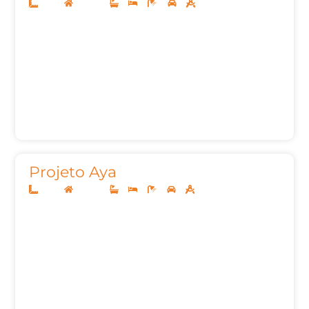
12x30
Sobrado
3
4
6
2
243,04m²
Projeto Aya
12x30
Sobrado
3
4
5
2
252,93