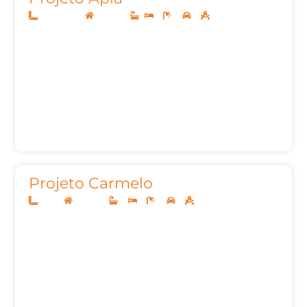
12,50x20,00
Sobrado
2
2
2
129,51m²
Projeto Carmelo
15x30
Sobrado
4
5
6
2
387,28m²