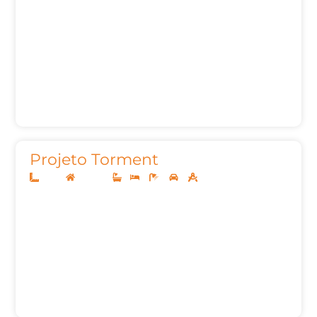
Projeto Torment
10x25
Sobrado
1
3
5
2
252,29m²