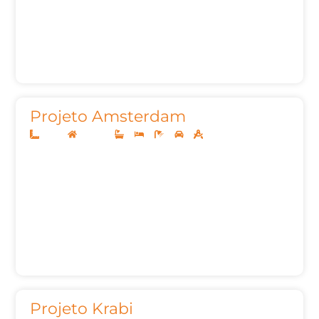
Projeto Amsterdam
24x33
Sobrado
4
4
7
3
622,76m²
Projeto Krabi