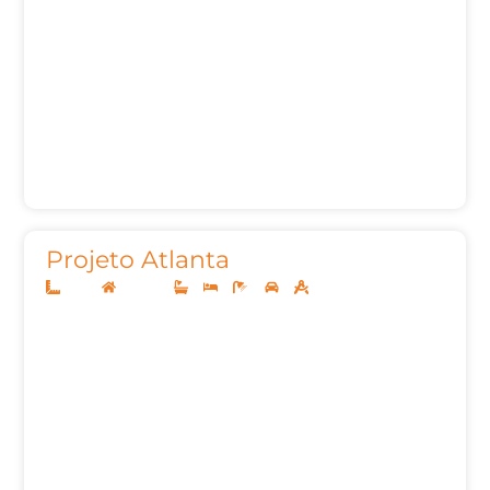
Projeto Atlanta
10x25
Sobrado
3
3
4
2
221m²