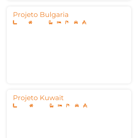
Projeto Bulgaria
12x25
Sobrado
3
3
5
2
200m²
Projeto Kuwait
22x50
Sobrado
5
5
7
3
427,81m²