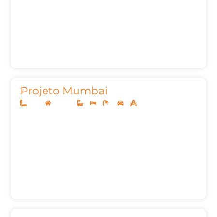
Projeto Mumbai
13x30
Sobrado
3
3
6
2
264,32m²