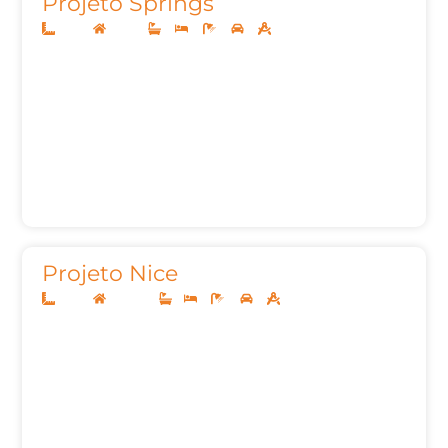
Projeto Springs
13x30
Térreo
3
4
5
2
187,00m²
Projeto Nice
12x30
Sobrado
1
3
4
2
224,42m²