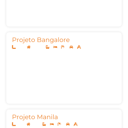
Projeto Bangalore
14x30
Sobrado
3
3
6
2
311,49m²
Projeto Manila
10x25
Térreo
3
3
4
2
150,03m²