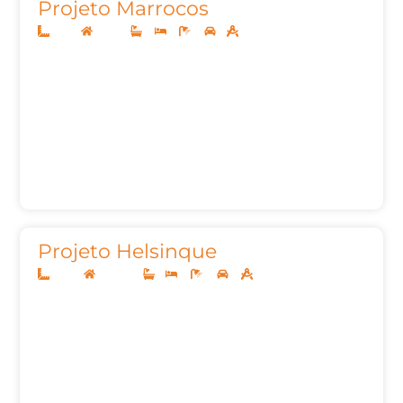
Projeto Marrocos
8x20
Térreo
2
3
3
1
88,00m²
Projeto Helsinque
12x30
Sobrado
1
4
4
2
256,51m²