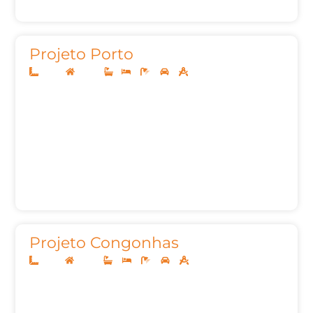
Projeto Porto
14x30
Térreo
1
2
3
2
154,28m²
Projeto Congonhas
25x19
Térreo
3
3
5
3
246,10m²