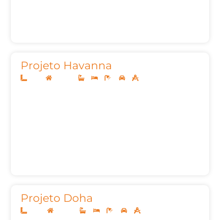
Projeto Havanna
10x25
Sobrado
3
3
6
2
161,00m²
Projeto Doha
20x50
Sobrado
4
5
8
3
697,87m²