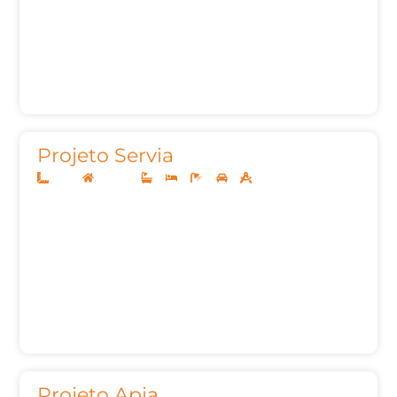
Projeto Servia
14x35
Sobrado
4
4
6
3
347,64m²
Projeto Apia