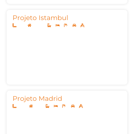
Projeto Istambul
12x35
Sobrado
4
4
5
2
246,52m²
Projeto Madrid
20x40
Térreo
4
4
6
3
395,24m²