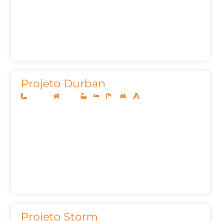
Projeto Durban
12,50x20
Térreo
1
3
3
2
162,26m²
Projeto Storm