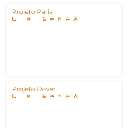
Projeto Paris
14x30
Térreo
3
3
5
2
210,37m²
Projeto Dover
10x25
Térreo
3
3
4
2
142,58m²