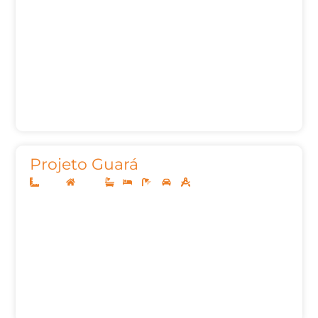
Projeto Guará
10x25
Térreo
1
3
3
2
136,78m²