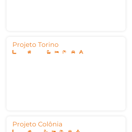
Projeto Torino
10x25
Sobrado
3
3
6
2
161m²
Projeto Colônia
10x20
Térreo
2
3
3
2
93,00m²