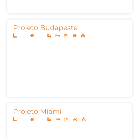
Projeto Budapeste
26x40
Térreo
5
5
7
3
540,97m²
Projeto Miami
20x40
Térreo
4
4
7
2
335m²