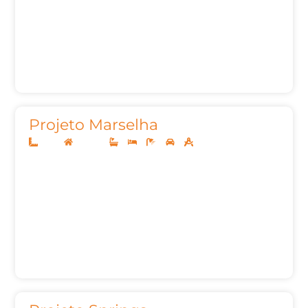
Projeto Marselha
12x30
Sobrado
3
3
5
2
268,57m²