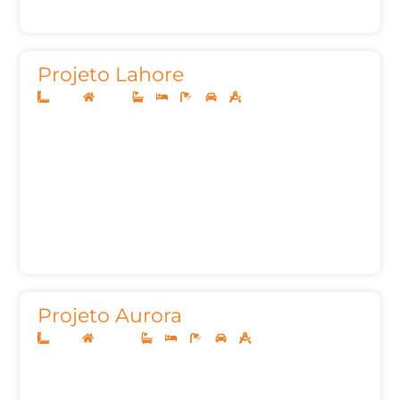
Projeto Lahore
14x35
Térreo
3
3
5
2
376,09m²
Projeto Aurora
12x25
Sobrado
3
4
5
2
259,09m²