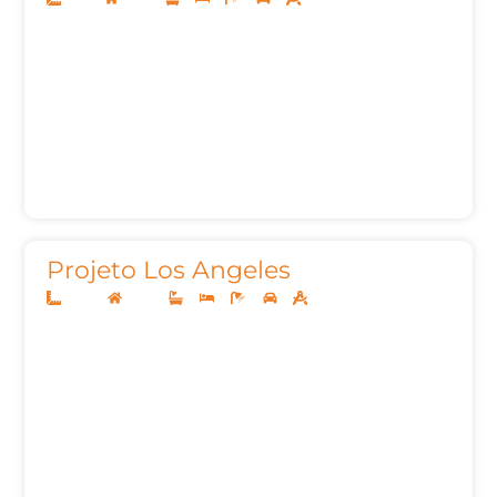
Projeto Los Angeles
40x29
Térreo
4
4
6
2
327,32m²