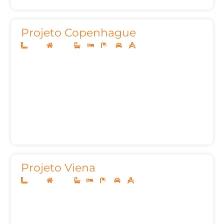
Projeto Copenhague
10x25
Térreo
3
3
4
2
145,00m²
Projeto Viena
10x25
Térreo
1
3
3
2
127,00