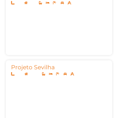
12x25
Térreo
3
3
4
2
160m²
Projeto Sevilha
10x25
Sobrado
3
3
5
2
175,00m²